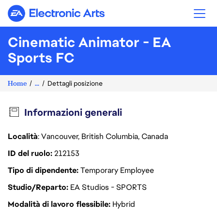
Electronic Arts
Cinematic Animator - EA
Sports FC
Home
...
Dettagli posizione
Informazioni generali
Località
: Vancouver, British Columbia, Canada
ID del ruolo
212153
Tipo di dipendente
Temporary Employee
Studio/Reparto
EA Studios - SPORTS
Modalità di lavoro flessibile
Hybrid