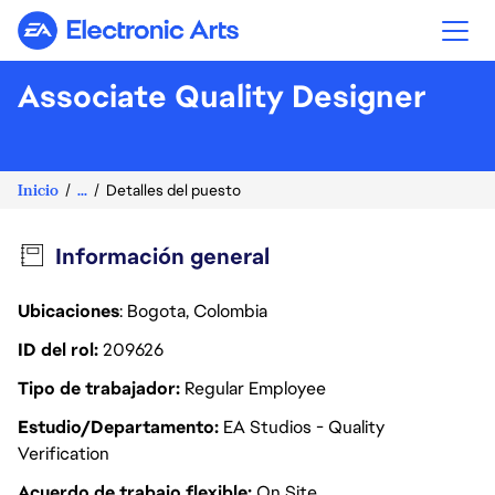
Electronic Arts
Associate Quality Designer
Inicio
...
Detalles del puesto
Información general
Ubicaciones
: Bogota, Colombia
ID del rol
209626
Tipo de trabajador
Regular Employee
Estudio/Departamento
EA Studios - Quality
Verification
Acuerdo de trabajo flexible
On Site