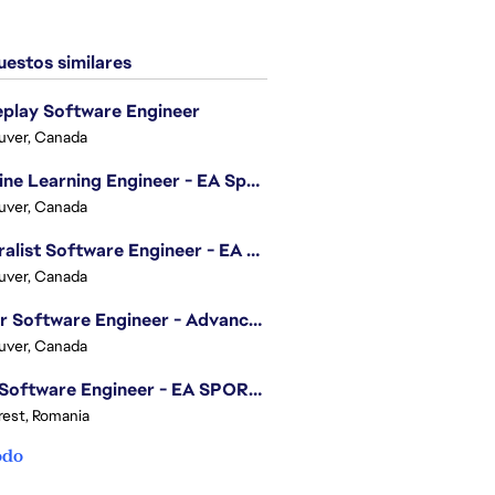
estos similares
play Software Engineer
uver, Canada
Machine Learning Engineer - EA Sports FC
uver, Canada
Generalist Software Engineer - EA Sports FC
uver, Canada
Senior Software Engineer - Advanced Technology Group
uver, Canada
.NET Software Engineer - EA SPORTS™ FC
est, Romania
odo