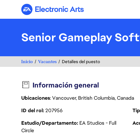
Electronic Arts
Senior Gameplay Soft
Inicio
Vacantes
Detalles del puesto
Información general
Ubicaciones
: Vancouver, British Columbia, Canada
ID del rol
207956
Tip
Estudio/Departamento
EA Studios - Full
Acu
Circle