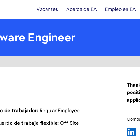
Vacantes
Acerca de EA
Empleo en EA
ware Engineer
Thank
posit
appli
o de trabajador
Regular Employee
Compar
erdo de trabajo flexible
Off Site