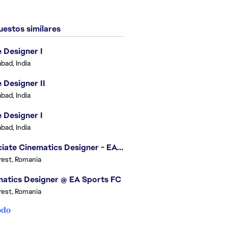
estos similares
Designer I
bad, India
Designer II
bad, India
Designer I
bad, India
Associate Cinematics Designer - EA Sports FC
est, Romania
atics Designer @ EA Sports FC
est, Romania
odo