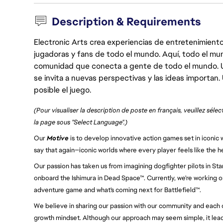
Description & Requirements
Electronic Arts crea experiencias de entretenimiento
jugadoras y fans de todo el mundo. Aquí, todo el mun
comunidad que conecta a gente de todo el mundo. Un 
se invita a nuevas perspectivas y las ideas importan
posible el juego.
(Pour visualiser la description de poste en français, veuillez séle
la page sous "Select Language".)
Our
Motive
is to develop innovative action games set in iconic w
say that again—iconic worlds where every player feels like the h
Our passion has taken us from imagining dogfighter pilots in St
onboard the Ishimura in Dead Space™. Currently, we're working on
adventure game and what's coming next for Battlefield™.
We believe in sharing our passion with our community and each ot
growth mindset. Although our approach may seem simple, it leads