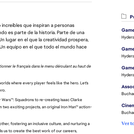
Pu
 increíbles que inspiran a personas
Game 
do es parte de la historia. Parte de una
Hydera
lugar en el que la creatividad prospera,
. Un equipo en el que todo el mundo hace
Game 
Hydera
ctionner le français dans le menu déroulant au haut de
Game 
Hydera
orlds where every player feels like the hero. Let's
ero.
Buchar
ar Wars™: Squadrons to re-creating Isaac Clarke
Cinem
 two exciting projects, an original Iron Man™ action-
Buchar
Ver t
her, fostering an inclusive culture, and nurturing a
 us to create the best work of our careers,