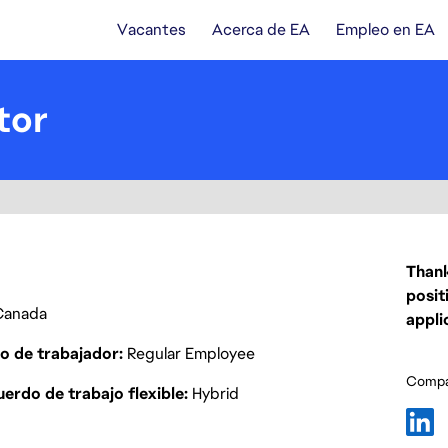
Vacantes
Acerca de EA
Empleo en EA
tor
Thank
posit
Canada
appli
o de trabajador
Regular Employee
Compar
erdo de trabajo flexible
Hybrid