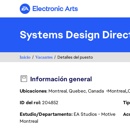
Electronic Arts
Systems Design Direc
Inicio
Vacantes
Detalles del puesto
Información general
Ubicaciones
: Montreal, Quebec, Canada
Montreal
ID del rol
204852
Tip
Estudio/Departamento
EA Studios - Motive
Acu
Montreal