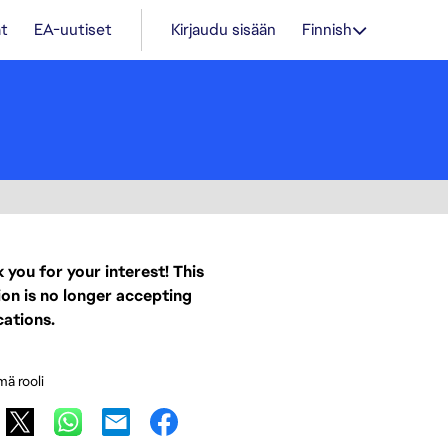
t
EA-uutiset
Kirjaudu sisään
Finnish
 you for your interest! This
ion is no longer accepting
cations.
mä rooli