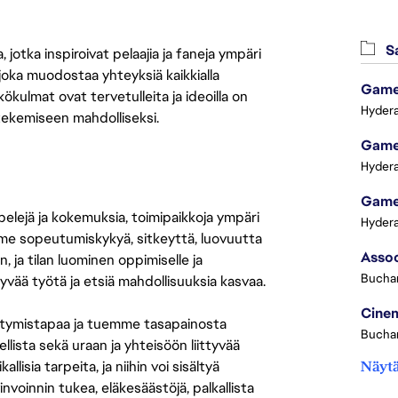
Sa
jotka inspiroivat pelaajia ja faneja ympäri
 joka muodostaa yhteyksiä kaikkialla
Game 
ökulmat ovat tervetulleita ja ideoilla on
Hydera
 tekemiseen mahdolliseksi.
Game 
Hydera
Game 
 pelejä ja kokemuksia, toimipaikkoja ympäri
Hydera
amme sopeutumiskykyä, sitkeyttä, luovuutta
n, ja tilan luominen oppimiselle ja
Buchar
yvää työtä ja etsiä mahdollisuuksia kasvaa.
Cinem
tymistapaa ja tuemme tasapainosta
Buchar
llista sekä uraan ja yhteisöön liittyvää
isia tarpeita, ja niihin voi sisältyä
Näytä
nvoinnin tukea, eläkesäästöjä, palkallista