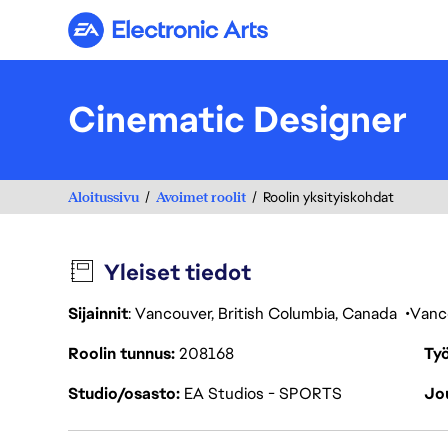
Electronic Arts
Cinematic Designer
Aloitussivu
Avoimet roolit
Roolin yksityiskohdat
Yleiset tiedot
Sijainnit
: Vancouver, British Columbia, Canada
Vanc
Roolin tunnus
208168
Työ
Studio/osasto
EA Studios - SPORTS
Jou