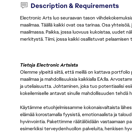
Description & Requirements
Electronic Arts luo seuraavan tason viihdekokemuksia, 
maailmaa. Täällä kaikki ovat osa tarinaa. Osa yhteisöä,
maailmassa. Paikka, jossa luovuus kukoistaa, uudet näk
merkitystä. Tiimi, jossa kaikki osallistuvat pelaamisen
Tietoja Electronic Artsista
Olemme ylpeitä siitä, että meillä on kattava portfolio
maailmaa ja mahdollisuuksia kaikkialla EA:lla. Arvost
ja uteliaisuutta. Johtaminen, joka tuo potentiaalisi esii
kokeilemiselle antavat sinulle mahdollisuuden tehdä h
Käytämme etuohjelmissamme kokonaisvaltaista lähes
elämää korostamalla fyysistä, emotionaalista ja taloude
hyvinvointia. Pakettimme räätälöidään vastaamaan paikall
esimerkiksi terveydenhuollon palveluita, henkisen hyvi