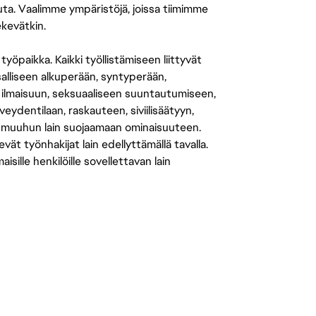
uuta. Vaalimme ympäristöjä, joissa tiimimme
ekevätkin.
öpaikka. Kaikki työllistämiseen liittyvät
salliseen alkuperään, syntyperään,
 ilmaisuun, seksuaaliseen suuntautumiseen,
eydentilaan, raskauteen, siviilisäätyyn,
 muuhun lain suojaamaan ominaisuuteen.
 työnhakijat lain edellyttämällä tavalla.
ille henkilöille sovellettavan lain