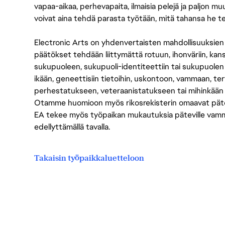
vapaa-aikaa, perhevapaita, ilmaisia pelejä ja paljon m
voivat aina tehdä parasta työtään, mitä tahansa he t
Electronic Arts on yhdenvertaisten mahdollisuuksien ty
päätökset tehdään liittymättä rotuun, ihonväriin, kan
sukupuoleen, sukupuoli-identiteettiin tai sukupuolen
ikään, geneettisiin tietoihin, uskontoon, vammaan, terv
perhestatukseen, veteraanistatukseen tai mihinkään
Otamme huomioon myös rikosrekisterin omaavat pätevät
EA tekee myös työpaikan mukautuksia päteville vammais
edellyttämällä tavalla.
Takaisin työpaikkaluetteloon