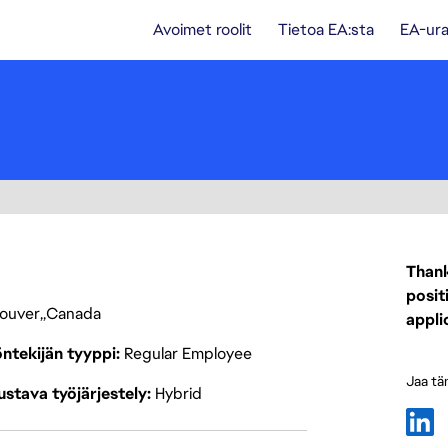
Avoimet roolit
Tietoa EA:sta
EA-ura
Thank
posit
ouver
Canada
appli
ntekijän tyyppi
Regular Employee
Jaa tä
stava työjärjestely
Hybrid