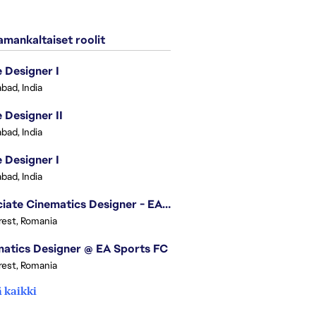
mankaltaiset roolit
Designer I
bad, India
Designer II
bad, India
Designer I
bad, India
Associate Cinematics Designer - EA Sports FC
est, Romania
atics Designer @ EA Sports FC
est, Romania
 kaikki