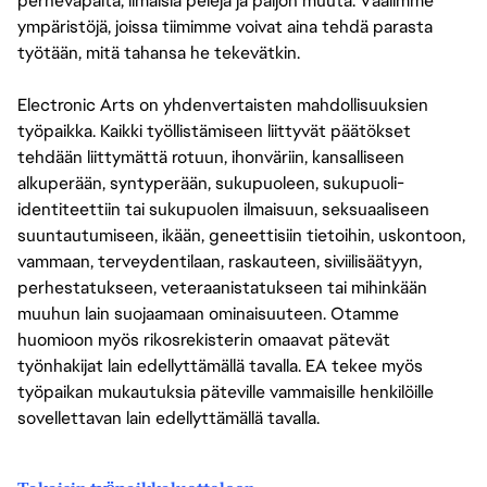
perhevapaita, ilmaisia pelejä ja paljon muuta. Vaalimme
ympäristöjä, joissa tiimimme voivat aina tehdä parasta
työtään, mitä tahansa he tekevätkin.
Electronic Arts on yhdenvertaisten mahdollisuuksien
työpaikka. Kaikki työllistämiseen liittyvät päätökset
tehdään liittymättä rotuun, ihonväriin, kansalliseen
alkuperään, syntyperään, sukupuoleen, sukupuoli-
identiteettiin tai sukupuolen ilmaisuun, seksuaaliseen
suuntautumiseen, ikään, geneettisiin tietoihin, uskontoon,
vammaan, terveydentilaan, raskauteen, siviilisäätyyn,
perhestatukseen, veteraanistatukseen tai mihinkään
muuhun lain suojaamaan ominaisuuteen. Otamme
huomioon myös rikosrekisterin omaavat pätevät
työnhakijat lain edellyttämällä tavalla. EA tekee myös
työpaikan mukautuksia päteville vammaisille henkilöille
sovellettavan lain edellyttämällä tavalla.