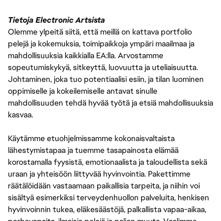
Tietoja Electronic Artsista
Olemme ylpeitä siitä, että meillä on kattava portfolio
pelejä ja kokemuksia, toimipaikkoja ympäri maailmaa ja
mahdollisuuksia kaikkialla EA:lla. Arvostamme
sopeutumiskykyä, sitkeyttä, luovuutta ja uteliaisuutta.
Johtaminen, joka tuo potentiaalisi esiin, ja tilan luominen
oppimiselle ja kokeilemiselle antavat sinulle
mahdollisuuden tehdä hyvää työtä ja etsiä mahdollisuuksia
kasvaa.
Käytämme etuohjelmissamme kokonaisvaltaista
lähestymistapaa ja tuemme tasapainosta elämää
korostamalla fyysistä, emotionaalista ja taloudellista sekä
uraan ja yhteisöön liittyvää hyvinvointia. Pakettimme
räätälöidään vastaamaan paikallisia tarpeita, ja niihin voi
sisältyä esimerkiksi terveydenhuollon palveluita, henkisen
hyvinvoinnin tukea, eläkesäästöjä, palkallista vapaa-aikaa,