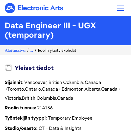
Electronic Arts
Data Engineer III - UGX
(temporary)
Aloitussivu
...
Roolin yksityiskohdat
Yleiset tiedot
Sijainnit
: Vancouver, British Columbia, Canada
Toronto
Ontario
Canada
Edmonton
Alberta
Canada
Victoria
British Columbia
Canada
Roolin tunnus
214136
Työntekijän tyyppi
Temporary Employee
Studio/osasto
CT - Data & Insights