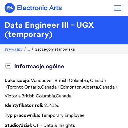
Electronic Arts
Data Engineer III - UGX
(temporary)
Prywatny
...
Szczegóły stanowiska
Informacje ogólne
Lokalizacje
: Vancouver, British Columbia, Canada
Toronto
Ontario
Canada
Edmonton
Alberta
Canada
Victoria
British Columbia
Canada
Identyfikator roli
214136
Typ pracownika
Temporary Employee
Studio/dział
CT - Data & Insights