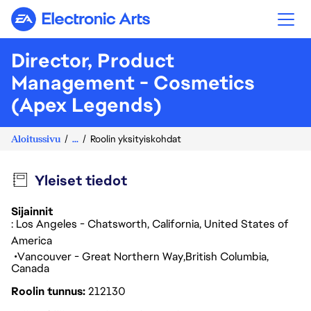
Electronic Arts
Director, Product
Management - Cosmetics
(Apex Legends)
Aloitussivu
...
Roolin yksityiskohdat
Yleiset tiedot
Sijainnit
: Los Angeles - Chatsworth, California, United States of
America
Vancouver - Great Northern Way
British Columbia
Canada
Roolin tunnus
212130