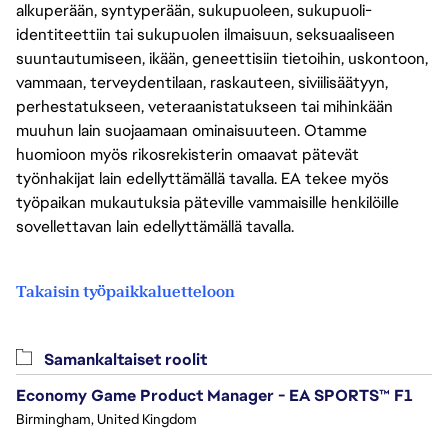
alkuperään, syntyperään, sukupuoleen, sukupuoli-
identiteettiin tai sukupuolen ilmaisuun, seksuaaliseen
suuntautumiseen, ikään, geneettisiin tietoihin, uskontoon,
vammaan, terveydentilaan, raskauteen, siviilisäätyyn,
perhestatukseen, veteraanistatukseen tai mihinkään
muuhun lain suojaamaan ominaisuuteen. Otamme
huomioon myös rikosrekisterin omaavat pätevät
työnhakijat lain edellyttämällä tavalla. EA tekee myös
työpaikan mukautuksia päteville vammaisille henkilöille
sovellettavan lain edellyttämällä tavalla.
Takaisin työpaikkaluetteloon
Samankaltaiset roolit
Economy Game Product Manager - EA SPORTS™ F1
Birmingham, United Kingdom