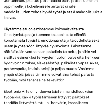
Johtaminen, joka tuo potentiaalisi esiin, ja tilan luominen
oppimiselle ja kokeilemiselle antavat sinulle
mahdollisuuden tehdä hyvää työtä ja etsiä mahdollisuuksia
kasvaa.
Käytämme etuohjelmissamme kokonaisvaltaista
lähestymistapaa ja tuemme tasapainosta elämää
korostamalla fyysistä, emotionaalista ja taloudellista sekä
uraan ja yhteisöön liittyvää hyvinvointia. Pakettimme
räätälöidään vastaamaan paikallisia tarpeita, ja niihin voi
sisältyä esimerkiksi terveydenhuollon palveluita, henkisen
hyvinvoinnin tukea, eläkesäästöjä, palkallista vapaa-aikaa,
perhevapaita, ilmaisia pelejä ja paljon muuta. Vaalimme
ympäristöjä, joissa tiimimme voivat aina tehdä parasta
työtään, mitä tahansa he tekevätkin.
Electronic Arts on yhdenvertaisten mahdollisuuksien
työpaikka. Kaikki työllistämiseen liittyvät päätökset
tehdään liittymättä rotuun, ihonväriin, kansalliseen