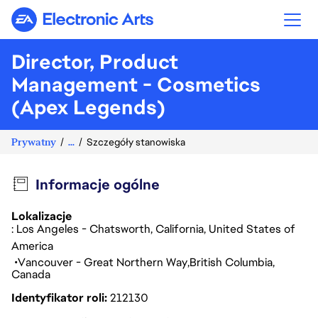
Electronic Arts
Director, Product
Management - Cosmetics
(Apex Legends)
Prywatny
...
Szczegóły stanowiska
Informacje ogólne
Lokalizacje
: Los Angeles - Chatsworth, California, United States of
America
Vancouver - Great Northern Way
British Columbia
Canada
Identyfikator roli
212130