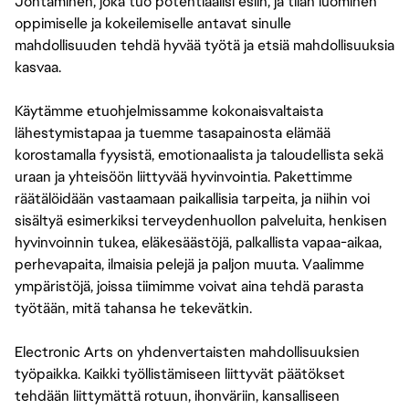
Johtaminen, joka tuo potentiaalisi esiin, ja tilan luominen
oppimiselle ja kokeilemiselle antavat sinulle
mahdollisuuden tehdä hyvää työtä ja etsiä mahdollisuuksia
kasvaa.
Käytämme etuohjelmissamme kokonaisvaltaista
lähestymistapaa ja tuemme tasapainosta elämää
korostamalla fyysistä, emotionaalista ja taloudellista sekä
uraan ja yhteisöön liittyvää hyvinvointia. Pakettimme
räätälöidään vastaamaan paikallisia tarpeita, ja niihin voi
sisältyä esimerkiksi terveydenhuollon palveluita, henkisen
hyvinvoinnin tukea, eläkesäästöjä, palkallista vapaa-aikaa,
perhevapaita, ilmaisia pelejä ja paljon muuta. Vaalimme
ympäristöjä, joissa tiimimme voivat aina tehdä parasta
työtään, mitä tahansa he tekevätkin.
Electronic Arts on yhdenvertaisten mahdollisuuksien
työpaikka. Kaikki työllistämiseen liittyvät päätökset
tehdään liittymättä rotuun, ihonväriin, kansalliseen