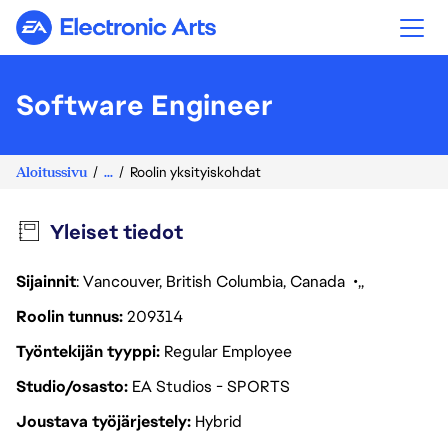
Electronic Arts
Software Engineer
Aloitussivu
...
Roolin yksityiskohdat
Yleiset tiedot
Sijainnit
: Vancouver, British Columbia, Canada
Roolin tunnus
209314
Työntekijän tyyppi
Regular Employee
Studio/osasto
EA Studios - SPORTS
Joustava työjärjestely
Hybrid