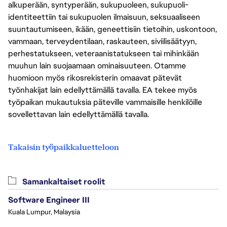
alkuperään, syntyperään, sukupuoleen, sukupuoli-
identiteettiin tai sukupuolen ilmaisuun, seksuaaliseen
suuntautumiseen, ikään, geneettisiin tietoihin, uskontoon,
vammaan, terveydentilaan, raskauteen, siviilisäätyyn,
perhestatukseen, veteraanistatukseen tai mihinkään
muuhun lain suojaamaan ominaisuuteen. Otamme
huomioon myös rikosrekisterin omaavat pätevät
työnhakijat lain edellyttämällä tavalla. EA tekee myös
työpaikan mukautuksia päteville vammaisille henkilöille
sovellettavan lain edellyttämällä tavalla.
Takaisin työpaikkaluetteloon
Samankaltaiset roolit
Software Engineer III
Kuala Lumpur, Malaysia