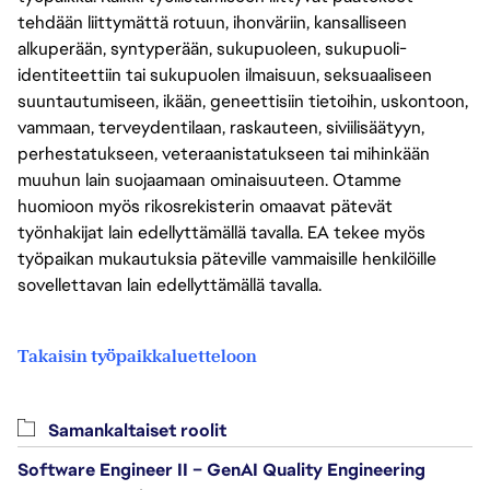
tehdään liittymättä rotuun, ihonväriin, kansalliseen
alkuperään, syntyperään, sukupuoleen, sukupuoli-
identiteettiin tai sukupuolen ilmaisuun, seksuaaliseen
suuntautumiseen, ikään, geneettisiin tietoihin, uskontoon,
vammaan, terveydentilaan, raskauteen, siviilisäätyyn,
perhestatukseen, veteraanistatukseen tai mihinkään
muuhun lain suojaamaan ominaisuuteen. Otamme
huomioon myös rikosrekisterin omaavat pätevät
työnhakijat lain edellyttämällä tavalla. EA tekee myös
työpaikan mukautuksia päteville vammaisille henkilöille
sovellettavan lain edellyttämällä tavalla.
Takaisin työpaikkaluetteloon
Samankaltaiset roolit
Software Engineer II – GenAI Quality Engineering