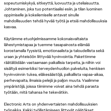
sopeutumiskykyä, sitkeyttä, luovuutta ja uteliaisuutta.
Johtaminen, joka tuo potentiaalisi esiin, ja tilan luominen
oppimiselle ja kokeilemiselle antavat sinulle
mahdollisuuden tehdä hyvää työtä ja etsiä mahdollisuuksia
kasvaa.
Käytämme etuohjelmissamme kokonaisvaltaista
lähestymistapaa ja tuemme tasapainosta elämää
korostamalla fyysistä, emotionaalista ja taloudellista sekä
uraan ja yhteisöön liittyvää hyvinvointia. Pakettimme
räätälöidään vastaamaan paikallisia tarpeita, ja niihin voi
sisältyä esimerkiksi terveydenhuollon palveluita, henkisen
hyvinvoinnin tukea, eläkesäästöjä, palkallista vapaa-aikaa,
perhevapaita, ilmaisia pelejä ja paljon muuta. Vaalimme
ympäristöjä, joissa tiimimme voivat aina tehdä parasta
työtään, mitä tahansa he tekevätkin.
Electronic Arts on yhdenvertaisten mahdollisuuksien
työpaikka. Kaikki työllistämiseen liittyvät päätökset