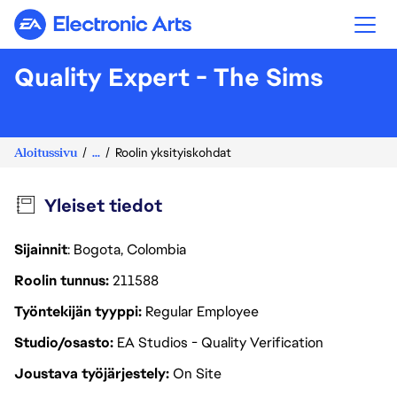
Electronic Arts
Quality Expert - The Sims
Aloitussivu
...
Roolin yksityiskohdat
Yleiset tiedot
Sijainnit
: Bogota, Colombia
Roolin tunnus
211588
Työntekijän tyyppi
Regular Employee
Studio/osasto
EA Studios - Quality Verification
Joustava työjärjestely
On Site