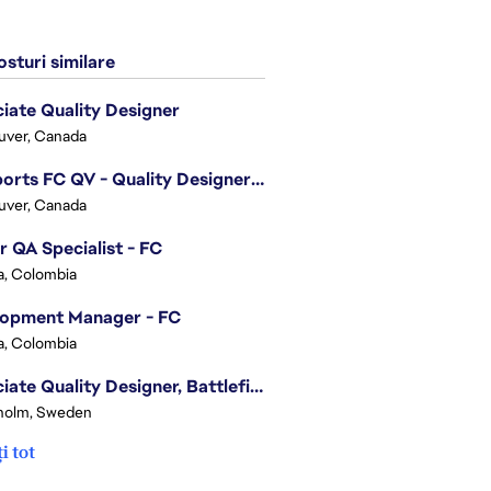
sturi similare
iate Quality Designer
uver, Canada
EA Sports FC QV - Quality Designer (Companion App)
uver, Canada
r QA Specialist - FC
, Colombia
lopment Manager - FC
, Colombia
Associate Quality Designer, Battlefield QV
holm, Sweden
i tot