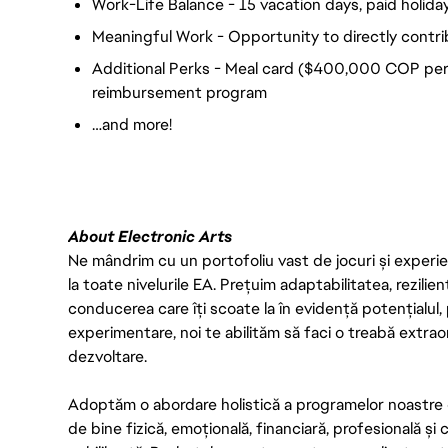
Work-Life Balance - 15 vacation days, paid holiday
Meaningful Work - Opportunity to directly contri
Additional Perks - Meal card ($400,000 COP per
reimbursement program
…and more!
About Electronic Arts
Ne mândrim cu un portofoliu vast de jocuri și experien
la toate nivelurile EA. Prețuim adaptabilitatea, rezilien
conducerea care îți scoate la în evidență potențialul, 
experimentare, noi te abilităm să faci o treabă extrao
dezvoltare.
Adoptăm o abordare holistică a programelor noastre 
de bine fizică, emoțională, financiară, profesională și