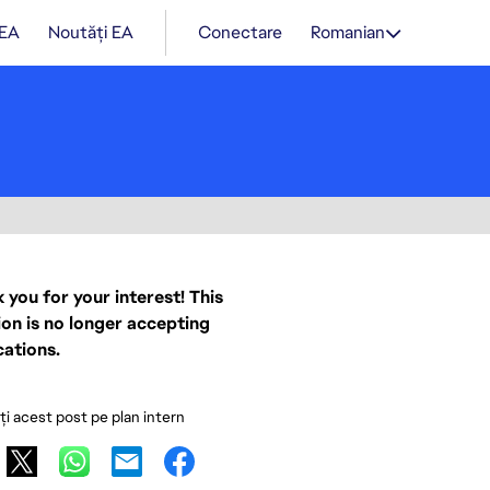
 EA
Noutăți EA
Conectare
Romanian
 you for your interest! This
ion is no longer accepting
cations.
ați acest post pe plan intern