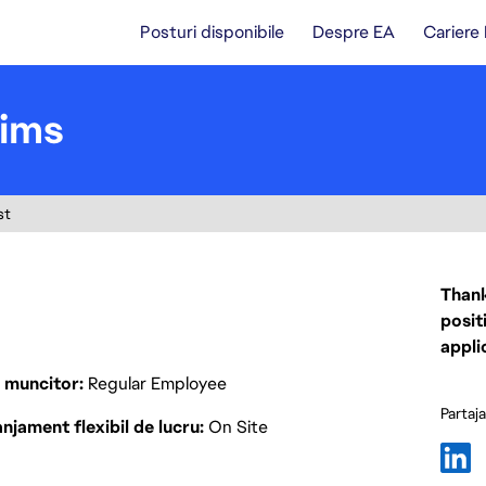
Posturi disponibile
Despre EA
Cariere
Sims
st
Thank
posit
appli
p muncitor
Regular Employee
Partaj
njament flexibil de lucru
On Site