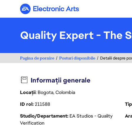
Electronic Arts
Quality Expert - The 
Pagina de pornire
Posturi disponibile
Detalii despre po
Informații generale
Locații
: Bogota, Colombia
ID rol
211588
Ti
Studio/Departament
EA Studios - Quality
Ara
Verification