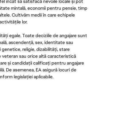
el încât să satisfacă nevoile locale și pot
ătate mintală, economii pentru pensie, timp
 altele. Cultivăm medii în care echipele
ivitățile lor.
tăți egale. Toate deciziile de angajare sunt
onală, ascendență, sex, identitate sau
enetice, religie, dizabilități, stare
de veteran sau orice altă caracteristică
re și candidații calificați pentru angajare
abilă. De asemenea, EA asigură locuri de
form legislației aplicabile.