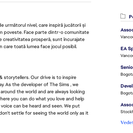
Po
următorul nivel, care inspiră jucătorii și
Assoc
 din poveste. Face parte dintr-o comunitate
Vanco
re creativitatea prosperă, sunt încurajate
n care toată lumea face jocul posibil.
Vanco
Senio
Bogota
storytellers. Our drive is to inspire
ay. As the developer of The Sims , we
Deve
 around the world and are always looking
Bogota
 where you can do what you love and help
e voice can be heard and seen. We put
Stock
don't settle for seeing the world only as it
Vedeț