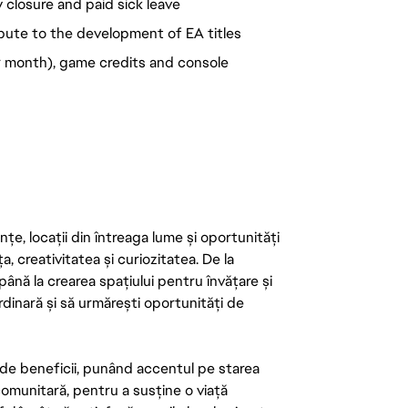
 closure and paid sick leave
bute to the development of EA titles
 month), game credits and console
țe, locații din întreaga lume și oportunități
ța, creativitatea și curiozitatea. De la
până la crearea spațiului pentru învățare și
rdinară și să urmărești oportunități de
de beneficii, punând accentul pe starea
 comunitară, pentru a susține o viață