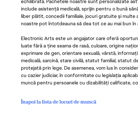
echilibrată. Pachetele noastre sunt personalizate astf
include asistență medicală, sprijin pentru o bună săn
liber plătit, concedii familiale, jocuri gratuite și multe
noastre pot întotdeauna să dea tot ce au mai bun în act
Electronic Arts este un angajator care oferă oportuni
luate fără a ține seama de rasă, culoare, origine nați
exprimare de gen, orientare sexuală, vârstă, informații g
medicală, sarcină, stare civilă, statut familial, statut 
protejată prin lege. De asemenea, vom lua în considera
cu cazier judiciar, în conformitate cu legislația aplic
muncă pentru persoanele cu dizabilități calificate, con
Înapoi la lista de locuri de muncă