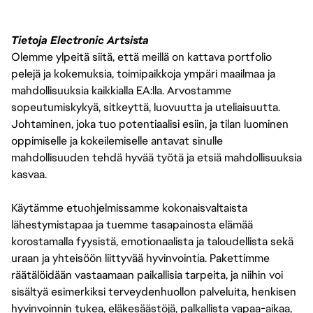
Tietoja Electronic Artsista
Olemme ylpeitä siitä, että meillä on kattava portfolio
pelejä ja kokemuksia, toimipaikkoja ympäri maailmaa ja
mahdollisuuksia kaikkialla EA:lla. Arvostamme
sopeutumiskykyä, sitkeyttä, luovuutta ja uteliaisuutta.
Johtaminen, joka tuo potentiaalisi esiin, ja tilan luominen
oppimiselle ja kokeilemiselle antavat sinulle
mahdollisuuden tehdä hyvää työtä ja etsiä mahdollisuuksia
kasvaa.
Käytämme etuohjelmissamme kokonaisvaltaista
lähestymistapaa ja tuemme tasapainosta elämää
korostamalla fyysistä, emotionaalista ja taloudellista sekä
uraan ja yhteisöön liittyvää hyvinvointia. Pakettimme
räätälöidään vastaamaan paikallisia tarpeita, ja niihin voi
sisältyä esimerkiksi terveydenhuollon palveluita, henkisen
hyvinvoinnin tukea, eläkesäästöjä, palkallista vapaa-aikaa,