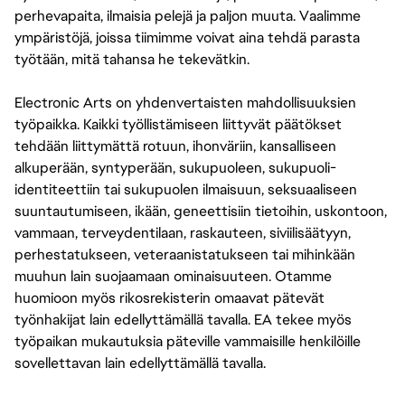
perhevapaita, ilmaisia pelejä ja paljon muuta. Vaalimme
ympäristöjä, joissa tiimimme voivat aina tehdä parasta
työtään, mitä tahansa he tekevätkin.
Electronic Arts on yhdenvertaisten mahdollisuuksien
työpaikka. Kaikki työllistämiseen liittyvät päätökset
tehdään liittymättä rotuun, ihonväriin, kansalliseen
alkuperään, syntyperään, sukupuoleen, sukupuoli-
identiteettiin tai sukupuolen ilmaisuun, seksuaaliseen
suuntautumiseen, ikään, geneettisiin tietoihin, uskontoon,
vammaan, terveydentilaan, raskauteen, siviilisäätyyn,
perhestatukseen, veteraanistatukseen tai mihinkään
muuhun lain suojaamaan ominaisuuteen. Otamme
huomioon myös rikosrekisterin omaavat pätevät
työnhakijat lain edellyttämällä tavalla. EA tekee myös
työpaikan mukautuksia päteville vammaisille henkilöille
sovellettavan lain edellyttämällä tavalla.