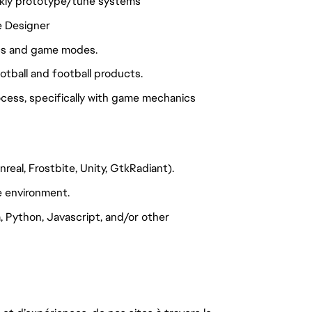
ickly prototype/tune systems
e Designer
ics and game modes.
otball and football products.
cess, specifically with game mechanics
eal, Frostbite, Unity, GtkRadiant).
ce environment.
, Python, Javascript, and/or other