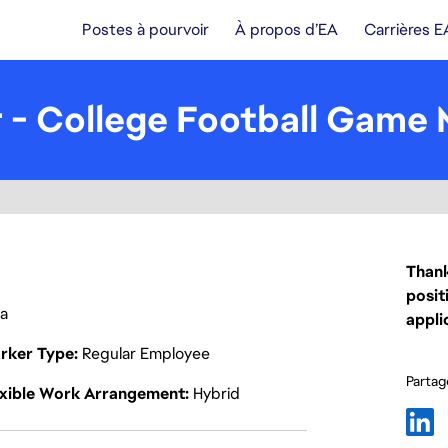
Postes à pourvoir
À propos d’EA
Carrières E
 - College Football Game
Thank
posit
ca
appli
rker Type
Regular Employee
Partage
exible Work Arrangement
Hybrid