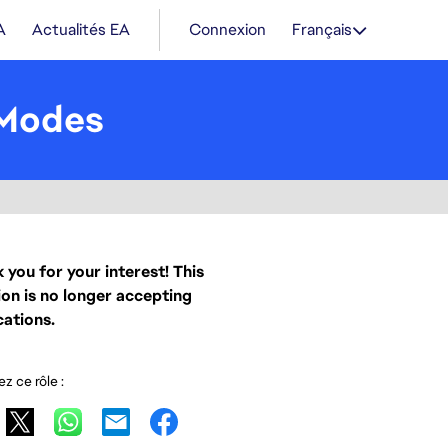
A
Actualités EA
Connexion
Français
 Modes
 you for your interest! This
ion is no longer accepting
cations.
z ce rôle :