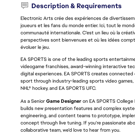
Description & Requirements
Electronic Arts crée des expériences de divertisseme
joueurs et les fans du monde entier. Ici, tout le monde
communauté internationale. C'est un lieu où la créativ
perspectives sont bienvenues et où les idées compt
évoluer le jeu.
EA SPORTS is one of the leading sports entertainmen
videogame franchises, award-winning interactive te
digital experiences. EA SPORTS creates connected e
sport through industry-leading sports video games, 
NHL® hockey, and EA SPORTS UFC.
As a Senior
Game Designer
on EA SPORTS College Fo
builds new presentation features and complex systems
engineering, and content teams to prototype, implem
concept through live tuning. If you're passionate ab
collaborative team, we’d love to hear from you.