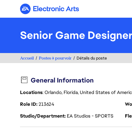
Electronic Arts
Senior Game Designer
Accueil
Postes à pourvoir
Détails du poste
General Information
Locations
: Orlando, Florida, United States of Ameri
Role ID
213624
Wo
Studio/Department
EA Studios - SPORTS
Fl