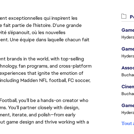
Po
nt exceptionnelles qui inspirent les
 fait partie de l’histoire. D'une grande
Game 
ité s’épanouit, où les nouvelles
Hydera
ent. Une équipe dans laquelle chacun fait
Game 
Hydera
t brands in the world, with top-selling
chnology, fan programs, and cross-platform
xperiences that ignite the emotion of
Buchar
including Madden NFL football, FC soccer,
Cinem
Buchar
otball, you’ll be a hands-on creator who
Game 
. You’ll partner closely with design,
Hydera
ent, iterate, and polish—from early
out game design and thrive working with a
Tout 