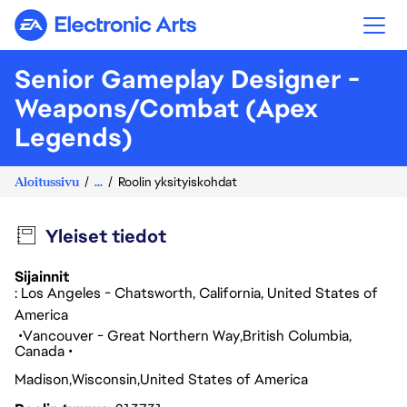
Electronic Arts
Senior Gameplay Designer -
Weapons/Combat (Apex
Legends)
Aloitussivu
...
Roolin yksityiskohdat
Yleiset tiedot
Sijainnit
: Los Angeles - Chatsworth, California, United States of
America
Vancouver - Great Northern Way
British Columbia
Canada
Madison
Wisconsin
United States of America