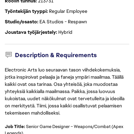
Roolin tunnus
213731
Työntekijän tyyppi
Regular Employee
Studio/osasto
EA Studios - Respawn
Joustava työjärjestely
Hybrid
Description & Requirements
Electronic Arts luo seuraavan tason viihdekokemuksia,
jotka inspiroivat pelaajia ja faneja ympäri maailmaa. Täällä
kaikki ovat osa tarinaa. Osa yhteisöä, joka muodostaa
yhteyksiä kaikkialla maailmassa. Paikka, jossa luovuus
kukoistaa, uudet näkökulmat ovat tervetulleita ja ideoilla
on merkitystä. Tiimi, jossa kaikki osallistuvat pelaamisen
tekemiseen mahdolliseksi.
Job Title:
Senior Game Designer – Weapons/Combat (Apex
Legends)