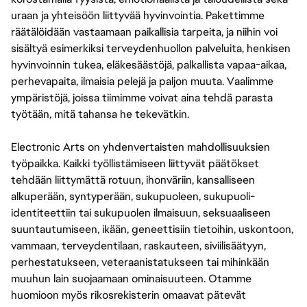
uraan ja yhteisöön liittyvää hyvinvointia. Pakettimme
räätälöidään vastaamaan paikallisia tarpeita, ja niihin voi
sisältyä esimerkiksi terveydenhuollon palveluita, henkisen
hyvinvoinnin tukea, eläkesäästöjä, palkallista vapaa-aikaa,
perhevapaita, ilmaisia pelejä ja paljon muuta. Vaalimme
ympäristöjä, joissa tiimimme voivat aina tehdä parasta
työtään, mitä tahansa he tekevätkin.
Electronic Arts on yhdenvertaisten mahdollisuuksien
työpaikka. Kaikki työllistämiseen liittyvät päätökset
tehdään liittymättä rotuun, ihonväriin, kansalliseen
alkuperään, syntyperään, sukupuoleen, sukupuoli-
identiteettiin tai sukupuolen ilmaisuun, seksuaaliseen
suuntautumiseen, ikään, geneettisiin tietoihin, uskontoon,
vammaan, terveydentilaan, raskauteen, siviilisäätyyn,
perhestatukseen, veteraanistatukseen tai mihinkään
muuhun lain suojaamaan ominaisuuteen. Otamme
huomioon myös rikosrekisterin omaavat pätevät