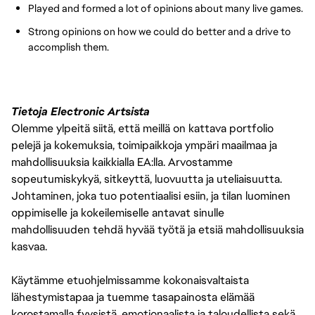
Played and formed a lot of opinions about many live games.
Strong opinions on how we could do better and a drive to
accomplish them.
Tietoja Electronic Artsista
Olemme ylpeitä siitä, että meillä on kattava portfolio
pelejä ja kokemuksia, toimipaikkoja ympäri maailmaa ja
mahdollisuuksia kaikkialla EA:lla. Arvostamme
sopeutumiskykyä, sitkeyttä, luovuutta ja uteliaisuutta.
Johtaminen, joka tuo potentiaalisi esiin, ja tilan luominen
oppimiselle ja kokeilemiselle antavat sinulle
mahdollisuuden tehdä hyvää työtä ja etsiä mahdollisuuksia
kasvaa.
Käytämme etuohjelmissamme kokonaisvaltaista
lähestymistapaa ja tuemme tasapainosta elämää
korostamalla fyysistä, emotionaalista ja taloudellista sekä