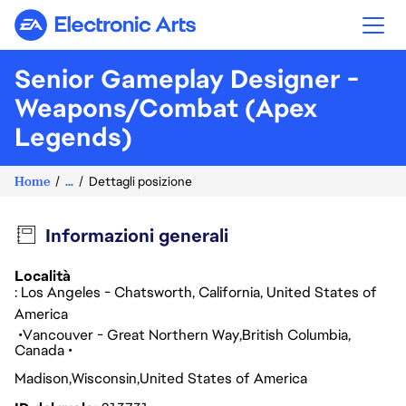
Electronic Arts
Senior Gameplay Designer -
Weapons/Combat (Apex
Legends)
Home
...
Dettagli posizione
Informazioni generali
Località
: Los Angeles - Chatsworth, California, United States of
America
Vancouver - Great Northern Way
British Columbia
Canada
Madison
Wisconsin
United States of America