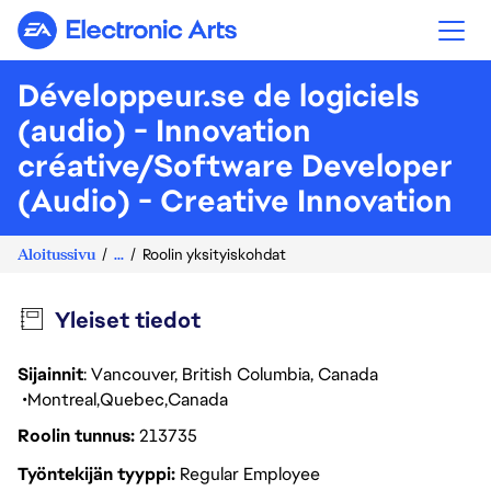
Electronic Arts
Développeur.se de logiciels
(audio) - Innovation
créative/Software Developer
(Audio) - Creative Innovation
Aloitussivu
...
Roolin yksityiskohdat
Yleiset tiedot
Sijainnit
: Vancouver, British Columbia, Canada
Montreal
Quebec
Canada
Roolin tunnus
213735
Työntekijän tyyppi
Regular Employee