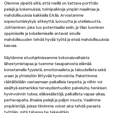
Olemme ylpeitä siitä, että meillä on kattava portfolio
pelejä ja kokemuksia, toimipaikkoja ympäri maailmaa ja
mahdollisuuksia kaikkialla EA:lla. Arvostamme
sopeutumiskykyä, sitkeyttä, luovuutta ja uteliaisuutta.
Johtaminen, joka tuo potentiaalisi esiin, ja tilan luominen
oppimiselle ja kokeilemiselle antavat sinulle
mahdollisuuden tehdä hyvää työtä ja etsiä mahdollisuuksia
kasvaa.
Käytämme etuohjelmissamme kokonaisvaltaista
lähestymistapaa ja tuemme tasapainosta elämää
korostamalla fyysistä, emotionaalista ja taloudellista sekä
uraan ja yhteisöön liittyvää hyvinvointia. Pakettimme
räätälöidään vastaamaan paikallisia tarpeita, ja niihin voi
sisältyä esimerkiksi terveydenhuollon palveluita, henkisen
hyvinvoinnin tukea, eläkesäästöjä, palkallista vapaa-aikaa,
perhevapaita, ilmaisia pelejä ja paljon muuta. Vaalimme
ympäristöjä, joissa tiimimme voivat aina tehdä parasta
työtään, mitä tahansa he tekevätkin.