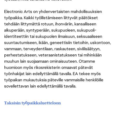
Electronic Arts on yhdenvertaisten mahdollisuuksien
työpaikka. Kaikki työllistämiseen liittyvät päätökset
tehdään liittymättä rotuun, ihonväriin, kansalliseen
alkuperään, syntyperään, sukupuoleen, sukupuoli-
identiteettiin tai sukupuolen ilmaisuun, seksuaaliseen
suuntautumiseen, ikään, geneettisiin tietoihin, uskontoon,
vammaan, terveydentilaan, raskauteen, siviilisäätyyn,
perhestatukseen, veteraanistatukseen tai mihinkään
muuhun lain suojaamaan ominaisuuteen. Otamme
huomioon myös rikosrekisterin omaavat pätevät
työnhakijat lain edellyttämällä tavalla. EA tekee myös
työpaikan mukautuksia päteville vammaisille henkilöille
sovellettavan lain edellyttämällä tavalla.
Takaisin työpaikkaluetteloon