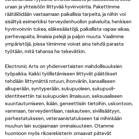
uraan ja yhteisöön liittyvää hyvinvointia. Pakettimme
räätälöidään vastaamaan paikallisia tarpeita, ja niihin voi
sisältyä esimerkiksi terveydenhuollon palveluita, henkisen
hyvinvoinnin tukea, eläkesäästöjä, palkallista vapaa-aikaa,
perhevapaita, ilmaisia pelejä ja paljon muuta. Vaalimme
ympäristöjä, joissa tiimimme voivat aina tehdä parasta
työtään, mitä tahansa he tekevätkin.
Electronic Arts on yhdenvertaisten mahdollisuuksien
työpaikka. Kaikki työllistämiseen liittyvät päätökset
tehdään liittymättä rotuun, ihonväriin, kansalliseen
alkuperään, syntyperään, sukupuoleen, sukupuoli-
identiteettiin tai sukupuolen ilmaisuun, seksuaaliseen
suuntautumiseen, ikään, geneettisiin tietoihin, uskontoon,
vammaan, terveydentilaan, raskauteen, siviilisäätyyn,
perhestatukseen, veteraanistatukseen tai mihinkään
muuhun lain suojaamaan ominaisuuteen. Otamme
huomioon myös rikosrekisterin omaavat pätevät