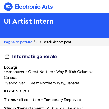
Electronic Arts
UI Artist Intern
Pagina de pornire
...
Detalii despre post
Informații generale
Locații
: Vancouver - Great Northern Way, British Columbia,
Canada
Vancouver - Great Northern Way
Canada
ID rol
210901
Tip muncitor
Intern - Temporary Employee
Studio/Departament
EA Studios - Respawn