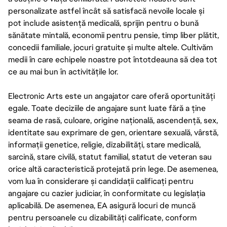
personalizate astfel încât să satisfacă nevoile locale și
pot include asistență medicală, sprijin pentru o bună
sănătate mintală, economii pentru pensie, timp liber plătit,
concedii familiale, jocuri gratuite și multe altele. Cultivăm
medii în care echipele noastre pot întotdeauna să dea tot
ce au mai bun în activitățile lor.
Electronic Arts este un angajator care oferă oportunități
egale. Toate deciziile de angajare sunt luate fără a ține
seama de rasă, culoare, origine națională, ascendență, sex,
identitate sau exprimare de gen, orientare sexuală, vârstă,
informații genetice, religie, dizabilități, stare medicală,
sarcină, stare civilă, statut familial, statut de veteran sau
orice altă caracteristică protejată prin lege. De asemenea,
vom lua în considerare și candidații calificați pentru
angajare cu cazier judiciar, în conformitate cu legislația
aplicabilă. De asemenea, EA asigură locuri de muncă
pentru persoanele cu dizabilități calificate, conform