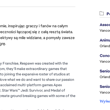
Po
Assoc
ie, inspirując graczy i fanów na całym
Vanco
łeczności łączącej się z całą resztą świata.
ektywy są mile widziane, a pomysły zawsze
Anima
grę.
Orland
Vanco
uty Franchise, Respawn was created with the
om, they'll make extraordinary games that
to joining the expansive roster of studios at
Orland
ly love what we do and want to share our passion
lly acclaimed multi-platform games Apex
er, Star Wars™ Jedi: Survivor, and Medal of
Vancou
 create ground breaking games with some of the
Wyświ