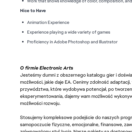
Work that shows knowledge of color, composition, and
Nice to Have
Animation Experience
Experience playing a wide variety of games
Proficiency in Adobe Photoshop and Illustrator
O firmie Electronic Arts
Jesteśmy dumni z obszernego katalogu gier i doświadc
możliwości, jakie daje EA. Cenimy zdolność adaptacji
przywództwa, które wydobywa potencjał, po tworzenie
eksperymentowania, dajemy wam możliwość wykonywan
możliwości rozwoju.
Stosujemy kompleksowe podejście do naszych progr
samopoczucie fizyczne, emocjonalne, finansowe, zaw
zrównoważony styl życia. Nasze pakiety są dostosow