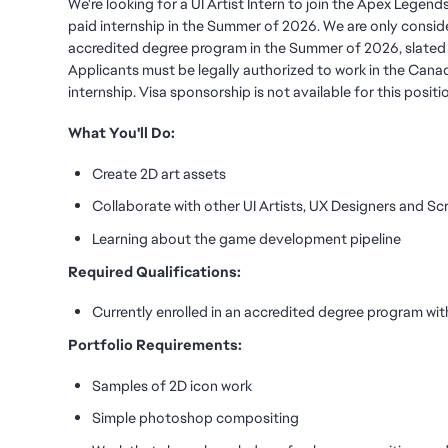
We're looking for a UI Artist Intern to join the Apex Legend
paid internship in the Summer of 2026. We are only conside
accredited degree program in the Summer of 2026, slated
Applicants must be legally authorized to work in the Canad
internship. Visa sponsorship is not available for this positi
What You'll Do:
Create 2D art assets
Collaborate with other UI Artists, UX Designers and Sc
Learning about the game development pipeline
Required Qualifications:
Currently enrolled in an accredited degree program wit
Portfolio Requirements:
Samples of 2D icon work
Simple photoshop compositing