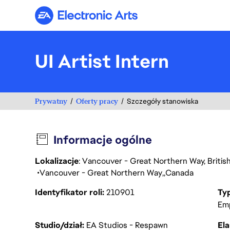
Electronic Arts
UI Artist Intern
Prywatny
Oferty pracy
Szczegóły stanowiska
Informacje ogólne
Lokalizacje
: Vancouver - Great Northern Way, Briti
Vancouver - Great Northern Way
Canada
Identyfikator roli
210901
Ty
Em
Studio/dział
EA Studios - Respawn
Ela