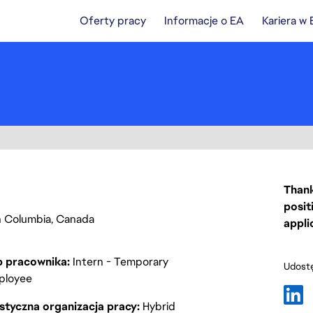
Oferty pracy
Informacje o EA
Kariera w
Thank
posit
sh Columbia, Canada
appli
p pracownika
Intern - Temporary
Udostę
ployee
styczna organizacja pracy
Hybrid