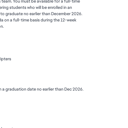
s team. You must be available for a full-time
ring students who will be enrolled in an
 to graduate no earlier than December 2026.
a on a full-time basis during the 12-week
on.
ripters
h a graduation date no earlier than Dec 2026.