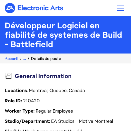
Electronic Arts
Développeur Logiciel en
fiabilité de systemes de Build
- Battlefield
Accueil
...
Détails du poste
General Information
Locations
: Montreal, Quebec, Canada
Role ID
210420
Worker Type
Regular Employee
Studio/Department
EA Studios - Motive Montreal