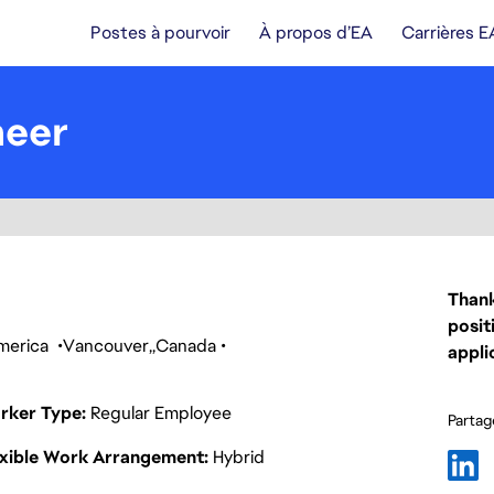
Postes à pourvoir
À propos d’EA
Carrières E
neer
Thank
posit
America
Vancouver
Canada
appli
rker Type
Regular Employee
Partage
exible Work Arrangement
Hybrid