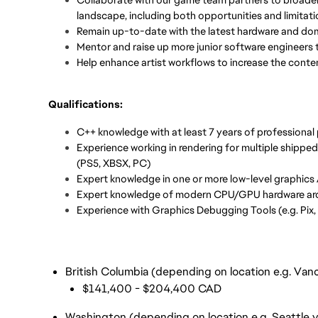
landscape, including both opportunities and limitat
Remain
up-to-date
with the latest hardware and do
Mentor and raise up more junior software engineers 
Help enhance artist workflows to increase the conten
Qualifications:
C++ knowledge with at least 7 years of professional
Experience working in rendering for multiple shippe
(PS5, XBSX, PC)
Expert knowledge in one or more low-level graphics A
Expert knowledge of modern CPU/GPU hardware arc
Experience with Graphics Debugging Tools (e.g. Pix,
British Columbia (depending on location e.g. Vanc
$141,400 - $204,400 CAD
Washington (depending on location e.g. Seattle 