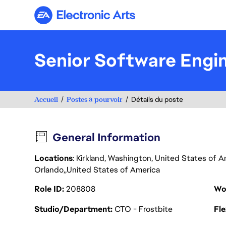
Electronic Arts
Senior Software Engi
Accueil
Postes à pourvoir
Détails du poste
General Information
Locations
: Kirkland, Washington, United States of 
Orlando
United States of America
Role ID
208808
Wo
Studio/Department
CTO - Frostbite
Fl