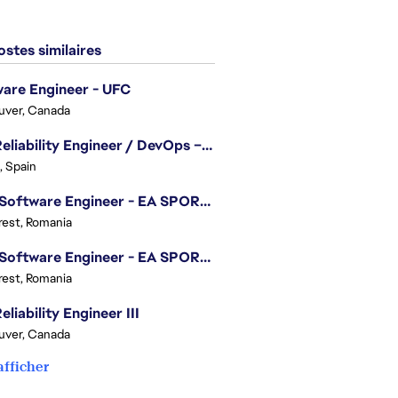
stes similaires
are Engineer - UFC
uver, Canada
Site Reliability Engineer / DevOps – Localization
, Spain
.NET Software Engineer - EA SPORTS™ FC
est, Romania
.NET Software Engineer - EA SPORTS™ FC
est, Romania
eliability Engineer III
uver, Canada
afficher