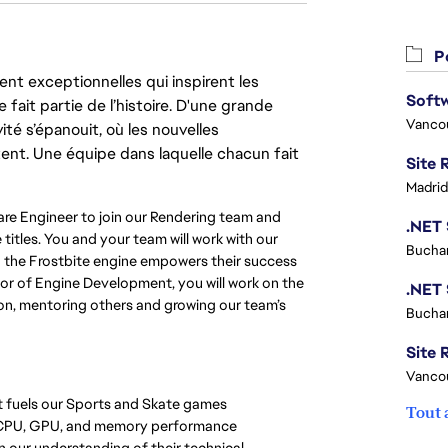
Po
nt exceptionnelles qui inspirent les
Softw
 fait partie de l’histoire. D'une grande
Vanco
ité s’épanouit, où les nouvelles
ent. Une équipe dans laquelle chacun fait
Madrid
are Engineer to join our Rendering team and
titles. You and your team will work with our
Buchar
 the Frostbite engine empowers their success
ctor of Engine Development, you will work on the
ion, mentoring others and growing our team’s
Buchar
Site R
Vanco
 fuels our Sports and Skate games
Tout 
re CPU, GPU, and memory performance
 our understanding of their technical