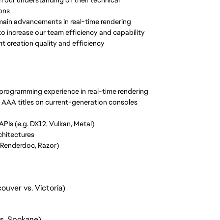
ions
main advancements in real-time rendering
to increase our team efficiency and capability
t creation quality and efficiency
 programming experience in real-time rendering
d AAA titles on current-generation consoles
PIs (e.g. DX12, Vulkan, Metal)
hitectures
Renderdoc
, Razor)
ouver vs. Victoria)
vs. Spokane)