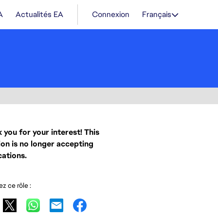
A
Actualités EA
Connexion
Français
 you for your interest! This
ion is no longer accepting
cations.
z ce rôle :