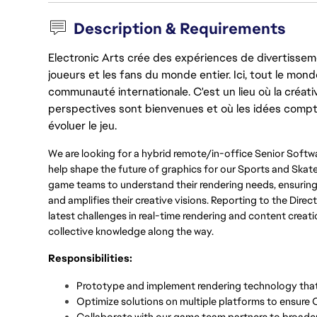
Description & Requirements
Electronic Arts crée des expériences de divertisseme
joueurs et les fans du monde entier. Ici, tout le monde
communauté internationale. C'est un lieu où la créativ
perspectives sont bienvenues et où les idées compt
évoluer le jeu.
We are looking for a hybrid remote/in-office Senior Softw
help shape the future of graphics for our Sports and Skate 
game teams to understand their rendering needs, ensuring
and amplifies their creative visions. Reporting to the Dire
latest challenges in real-time rendering and content creat
collective knowledge along the way.
Responsibilities:
Prototype and implement rendering technology that
Optimize solutions on multiple platforms to ensu
Collaborate with our game team partners to broaden