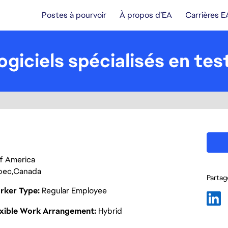
Postes à pourvoir
À propos d’EA
Carrières E
giciels spécialisés en test
 of America
bec
Canada
Partage
rker Type
Regular Employee
exible Work Arrangement
Hybrid