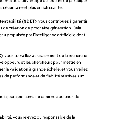
 permettre à davantage de joueurs de participer 
us sécuritaire et plus enrichissante.
 testabilité (SDET)
, vous contribuez à garantir 
gies de création de prochaine génération. Cela 
 propulsés par l’intelligence artificielle dont 
 vous travaillez au croisement de la recherche 
veloppeurs et les chercheurs pour mettre en 
 la validation à grande échelle, et vous veillez 
 de performance et de fiabilité relatives aux 
Cette fonction est assumée en mode hybride à raison de trois jours par semaine dans nos bureaux de 
abilité, vous relevez du responsable de la 