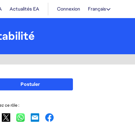
A
Actualités EA
Connexion
Français
abilité
Postuler
z ce rôle :