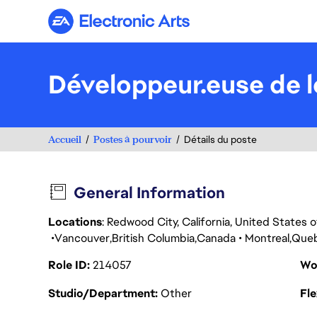
Electronic Arts
Développeur.euse de lo
Accueil
Postes à pourvoir
Détails du poste
General Information
Locations
: Redwood City, California, United States
Vancouver
British Columbia
Canada
Montreal
Que
Role ID
214057
Wo
Studio/Department
Other
Fl