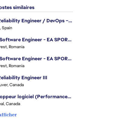
stes similaires
Site Reliability Engineer / DevOps – Localization
, Spain
.NET Software Engineer - EA SPORTS™ FC
est, Romania
.NET Software Engineer - EA SPORTS™ FC
est, Romania
eliability Engineer III
uver, Canada
Développeur logiciel (Performances moteur) - Battlefield
al, Canada
afficher