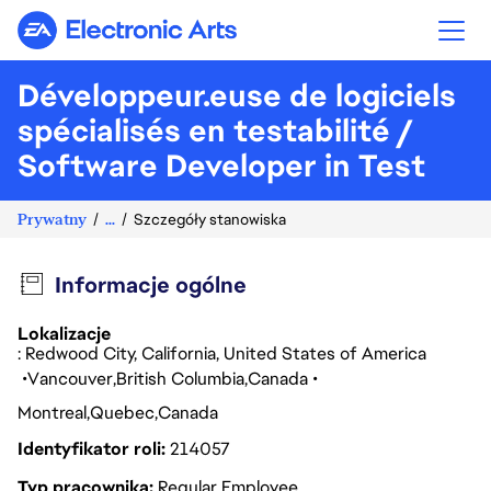
Electronic Arts
Développeur.euse de logiciels
spécialisés en testabilité /
Software Developer in Test
Prywatny
...
Szczegóły stanowiska
Informacje ogólne
Lokalizacje
: Redwood City, California, United States of America
Vancouver
British Columbia
Canada
Montreal
Quebec
Canada
Identyfikator roli
214057
Typ pracownika
Regular Employee