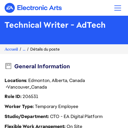
Electronic Arts
Technical Writer - AdTech
Accueil
...
Détails du poste
General Information
Locations
: Edmonton, Alberta, Canada
Vancouver
Canada
Role ID
206531
Worker Type
Temporary Employee
Studio/Department
CTO - EA Digital Platform
Flexible Work Arrangement
On Site