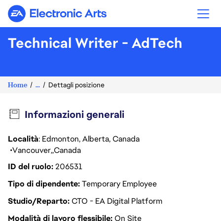
Electronic Arts
Technical Writer - AdTech
Home
...
Dettagli posizione
Informazioni generali
Località
: Edmonton, Alberta, Canada
Vancouver
Canada
ID del ruolo
206531
Tipo di dipendente
Temporary Employee
Studio/Reparto
CTO - EA Digital Platform
Modalità di lavoro flessibile
On Site