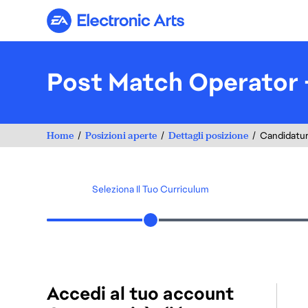
Electronic Arts
Post Match Operator 
Home
Posizioni aperte
Dettagli posizione
Candidatu
Seleziona Il Tuo Curriculum
Accedi al tuo account