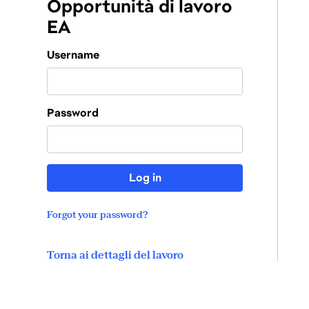
Opportunità di lavoro
EA
Login
Username
Password
Log in
Forgot your password?
Torna ai dettagli del lavoro