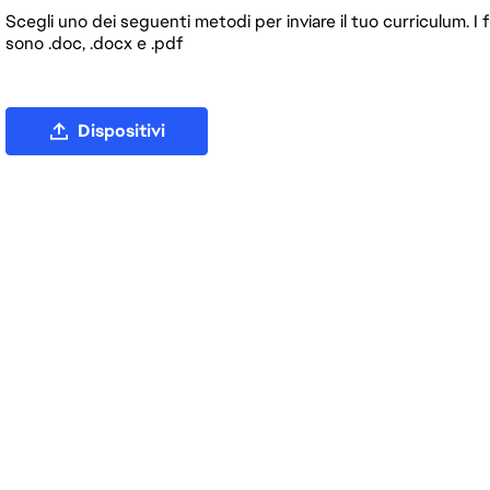
Scegli uno dei seguenti metodi per inviare il tuo curriculum. I f
sono .doc, .docx e .pdf
Carica file CV
Dispositivi
Carica CV da LinkedIn