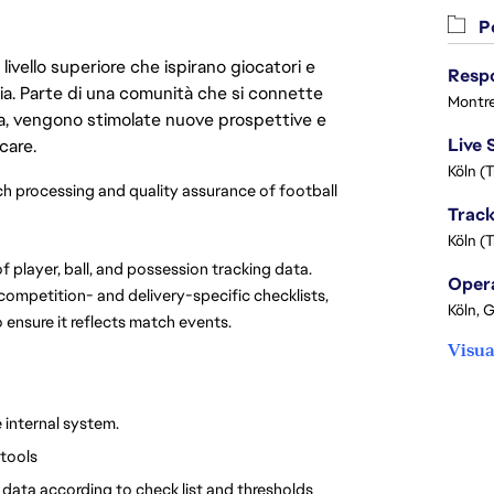
Po
livello superiore che ispirano giocatori e
oria. Parte di una comunità che si connette
Montre
era, vengono stimolate nuove prospettive e
care.
Köln (
 processing and quality assurance of football 
Köln (
 player, ball, and possession tracking data. 
 competition- and delivery-specific checklists, 
Köln, 
o ensure it reflects match events.
Visua
 internal system.
 tools
g data according to check list and thresholds