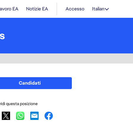
lavoro EA
Notizie EA
Accesso
Italian
s
Candidati
idi questa posizione