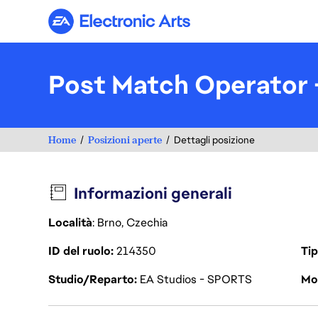
Electronic Arts
Post Match Operator 
Home
Posizioni aperte
Dettagli posizione
Informazioni generali
Località
: Brno, Czechia
ID del ruolo
214350
Tip
Studio/Reparto
EA Studios - SPORTS
Mod