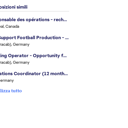
sizioni simili
Responsable des opérations - recherche et développement/Head of Operations, Research & Development
al, Canada
Live Support Football Production - Opportunity for Students!
Tracab), Germany
Tracking Operator - Opportunity for Students
Tracab), Germany
Operations Coordinator (12 months contract)
Germany
lizza tutto