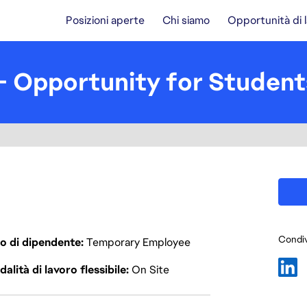
Posizioni aperte
Chi siamo
Opportunità di 
- Opportunity for Student
Condiv
o di dipendente
Temporary Employee
alità di lavoro flessibile
On Site