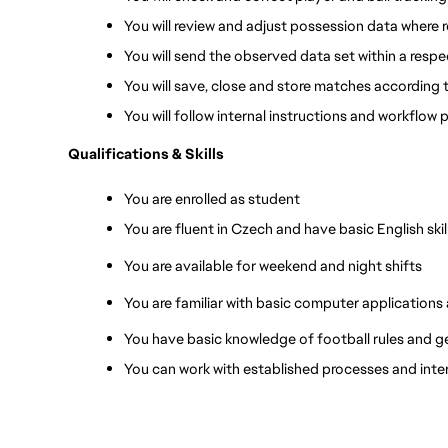
You will review and adjust possession data where r
You will send the observed data set within a respe
You will save, close and store matches according t
You will follow internal instructions and workflow 
Qualifications & Skills
You are enrolled as student 
You are fluent in Czech and have basic English skil
You are available for weekend and night shifts
You are familiar with basic computer application
You have basic knowledge of football rules and g
You can work with established processes and inter