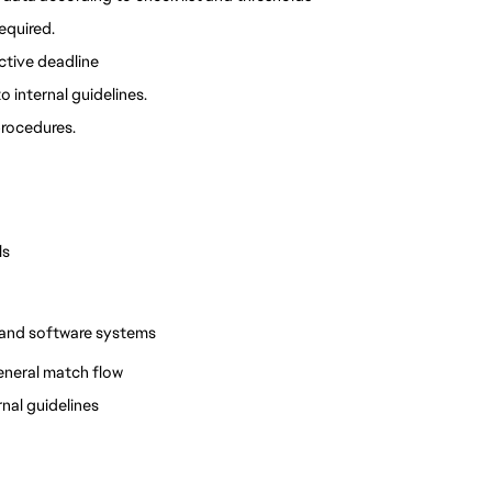
equired.
ctive deadline
o internal guidelines.
procedures.
ls
s and software systems
eneral match flow
nal guidelines