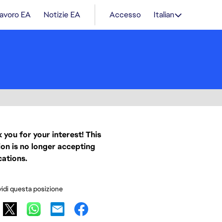
lavoro EA
Notizie EA
Accesso
Italian
 you for your interest! This
ion is no longer accepting
cations.
idi questa posizione