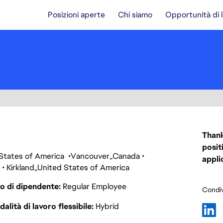
Posizioni aperte
Chi siamo
Opportunità di 
Thank
posit
 States of America
Vancouver
Canada
appli
Kirkland
United States of America
o di dipendente
Regular Employee
Condiv
alità di lavoro flessibile
Hybrid