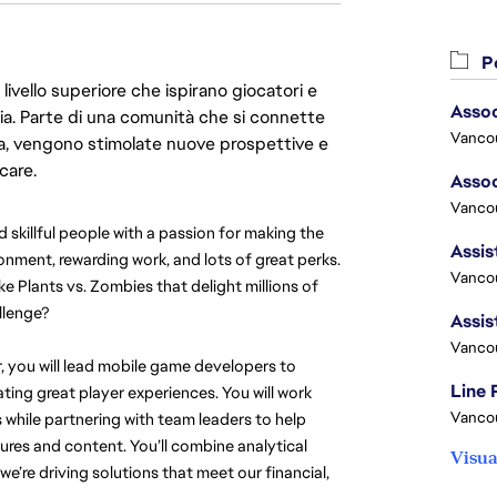
Po
livello superiore che ispirano giocatori e
oria. Parte di una comunità che si connette
Vanco
era, vengono stimolate nuove prospettive e
care.
Vancou
illful people with a passion for making the 
onment, rewarding work, and lots of great perks. 
Vancou
ke Plants vs. Zombies that delight millions of 
llenge?
Vanco
, you will lead mobile game developers to 
Line
ing great player experiences. You will work 
Vanco
while partnering with team leaders to help 
tures and content. You’ll combine analytical 
Visua
’re driving solutions that meet our financial, 