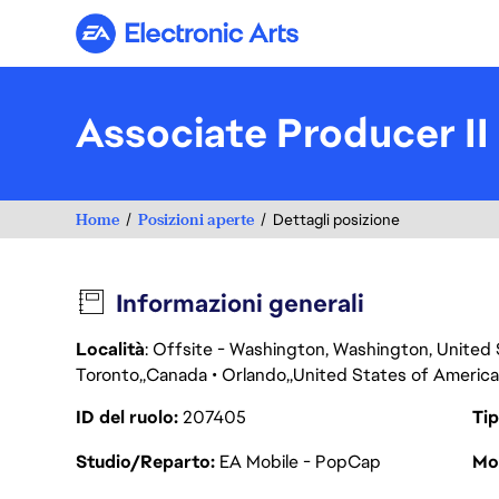
Electronic Arts
Associate Producer II
Home
Posizioni aperte
Dettagli posizione
Informazioni generali
Località
: Offsite - Washington, Washington, United
Toronto
Canada
Orlando
United States of America
ID del ruolo
207405
Tip
Studio/Reparto
EA Mobile - PopCap
Mod