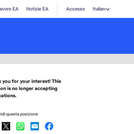
lavoro EA
Notizie EA
Accesso
Italian
 you for your interest! This
ion is no longer accepting
cations.
idi questa posizione