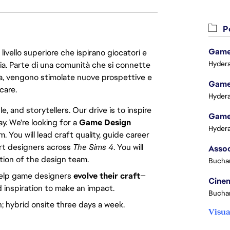
Po
Game 
livello superiore che ispirano giocatori e
Hydera
oria. Parte di una comunità che si connette
era, vengono stimolate nuove prospettive e
Game 
care.
Hydera
 and storytellers. Our drive is to inspire
Game 
y. We're looking for a
Game Design
Hydera
ou will lead craft quality, guide career
t designers across
The Sims 4
. You will
ion of the design team.
Buchar
 help game designers
evolve their craft
—
Cinem
 inspiration to make an impact.
Buchar
; hybrid onsite three days a week.
Visua