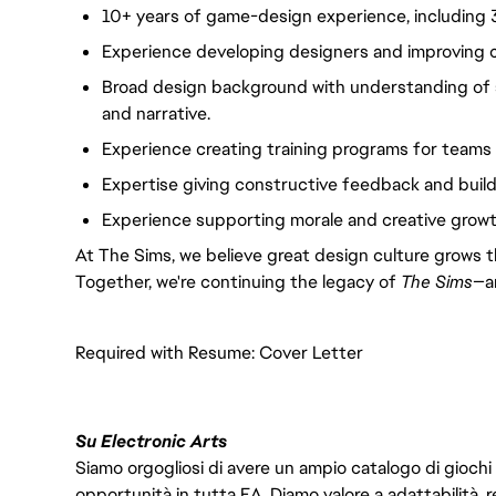
10+ years of game-design experience, including 3+
Experience developing designers and improving c
Broad design background with understanding of s
and narrative.
Experience creating training programs for teams a
Expertise giving constructive feedback and build
Experience supporting morale and creative growth 
At The Sims, we believe great design culture grows 
Together, we're continuing the legacy of
The Sims
—an
Required with Resume: Cover Letter
Su Electronic Arts
Siamo orgogliosi di avere un ampio catalogo di giochi
opportunità in tutta EA. Diamo valore a adattabilità, res