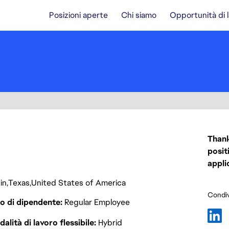
Posizioni aperte
Chi siamo
Opportunità di 
Thank
posit
appli
in
Texas
United States of America
Condiv
o di dipendente
Regular Employee
alità di lavoro flessibile
Hybrid