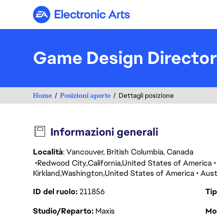
Electronic Arts
Game Design Director
Home
Posizioni aperte
Dettagli posizione
Informazioni generali
Località
: Vancouver, British Columbia, Canada
Redwood City
California
United States of America
Kirkland
Washington
United States of America
Aust
ID del ruolo
211856
Tip
Studio/Reparto
Maxis
Mod