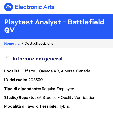
Electronic Arts
Playtest Analyst - Battlefield
QV
Home
...
Dettagli posizione
Informazioni generali
Località
: Offsite - Canada AB, Alberta, Canada
ID del ruolo
208330
Tipo di dipendente
Regular Employee
Studio/Reparto
EA Studios - Quality Verification
Modalità di lavoro flessibile
Hybrid