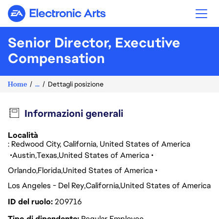
Electronic Arts
Senior Director, Executive
Compensation
Home
...
Dettagli posizione
Informazioni generali
Località
: Redwood City, California, United States of America
Austin
Texas
United States of America
Orlando
Florida
United States of America
Los Angeles - Del Rey
California
United States of America
ID del ruolo
209716
Tipo di dipendente
Regular Employee