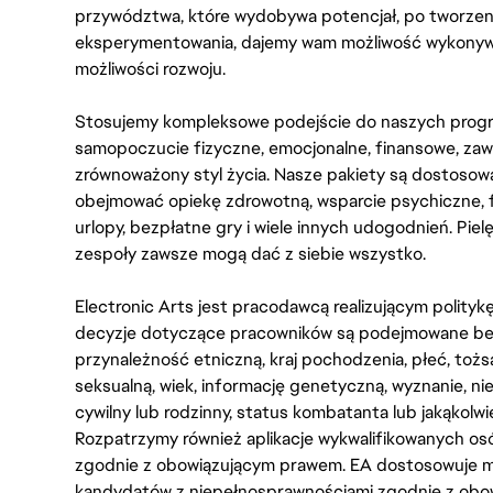
przywództwa, które wydobywa potencjał, po tworzenie
eksperymentowania, dajemy wam możliwość wykonywan
możliwości rozwoju.
Stosujemy kompleksowe podejście do naszych progr
samopoczucie fizyczne, emocjonalne, finansowe, zaw
zrównoważony styl życia. Nasze pakiety są dostosow
obejmować opiekę zdrowotną, wsparcie psychiczne, 
urlopy, bezpłatne gry i wiele innych udogodnień. Pie
zespoły zawsze mogą dać z siebie wszystko.
Electronic Arts jest pracodawcą realizującym polity
decyzje dotyczące pracowników są podejmowane bez 
przynależność etniczną, kraj pochodzenia, płeć, tożs
seksualną, wiek, informację genetyczną, wyznanie, n
cywilny lub rodzinny, status kombatanta lub jakąkolw
Rozpatrzymy również aplikacje wykwalifikowanych 
zgodnie z obowiązującym prawem. EA dostosowuje mi
kandydatów z niepełnosprawnościami zgodnie z obo