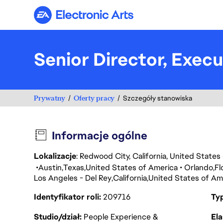
Electronic Arts
Senior Director, Exe
Prywatny
Oferty pracy
Szczegóły stanowiska
Informacje ogólne
Lokalizacje
: Redwood City, California, United State
Austin
Texas
United States of America
Orlando
Fl
Los Angeles - Del Rey
California
United States of Am
Identyfikator roli
209716
Ty
Studio/dział
People Experience &
Ela