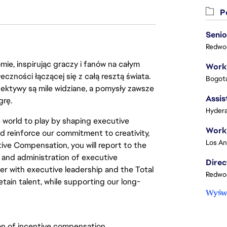
Po
Senio
Redwoo
ie, inspirując graczy i fanów na całym
łeczności łączącej się z całą resztą świata.
Bogota
ektywy są mile widziane, a pomysły zawsze
Assis
grę.
Hydera
the world to play by shaping executive
 reinforce our commitment to creativity,
utive Compensation, you will report to the
 and administration of executive
er with executive leadership and the Total
Redwoo
tain talent, while supporting our long-
Wyświ
on of incentive compensation