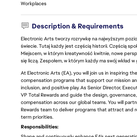
Workplaces
Description & Requirements
Electronic Arts tworzy rozrywkę na najwyższym poziom
świecie. Tutaj każdy jest częścią historii. Częścią spo
Miejscem, w którym kreatywność kwitnie, nowe persp
się liczą. Zespołem, w którym każdy ma swój wkład w 
At Electronic Arts (EA), you will join us in inspiring 
compensation programs that support our mission and
inclusion, and positive play. As Senior Director, Exec
VP Total Rewards and guide the design, governance,
compensation across our global teams. You will partn
Rewards team to deliver programs that attract and re
term priorities.
Responsibilities:
Shape and continuously enhance EA's next generati