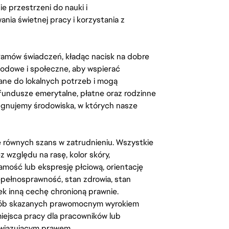
 przestrzeni do nauki i
ia świetnej pracy i korzystania z
amów świadczeń, kładąc nacisk na dobre
odowe i społeczne, aby wspierać
ane do lokalnych potrzeb i mogą
fundusze emerytalne, płatne oraz rodzinne
lęgnujemy środowiska, w których nasze
kę równych szans w zatrudnieniu. Wszystkie
względu na rasę, kolor skóry,
amość lub ekspresję płciową, orientację
iepełnosprawność, stan zdrowia, stan
iek inną cechę chronioną prawnie.
osób skazanych prawomocnym wyrokiem
ejsca pracy dla pracowników lub
wiązującym prawem.