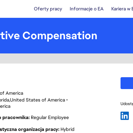
Oferty pracy
Informacje o EA
Kariera w
cutive Compensation
s of America
orida
United States of America
Udostę
erica
p pracownika
Regular Employee
styczna organizacja pracy
Hybrid