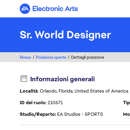
Electronic Arts
Sr. World Designer
Home
Posizioni aperte
Dettagli posizione
Informazioni generali
Località
: Orlando, Florida, United States of America
ID del ruolo
210671
Tip
Studio/Reparto
EA Studios - SPORTS
Mod