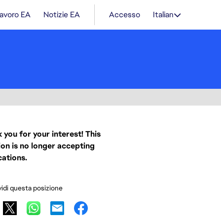
lavoro EA
Notizie EA
Accesso
Italian
 you for your interest! This
ion is no longer accepting
cations.
idi questa posizione