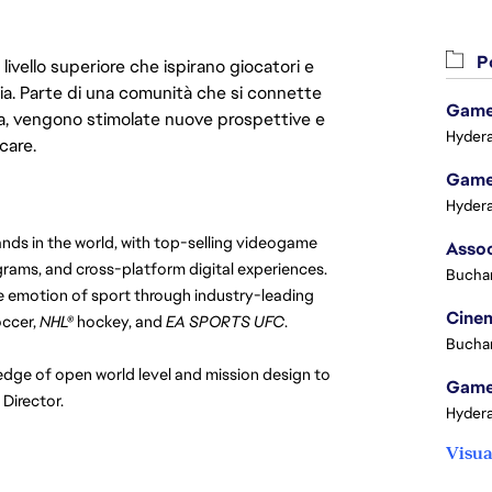
Po
livello superiore che ispirano giocatori e
oria. Parte di una comunità che si connette
Game 
era, vengono stimolate nuove prospettive e
Hydera
care.
Game 
Hydera
ds in the world, with top-selling videogame 
rams, and cross-platform digital experiences. 
Buchar
 emotion of sport through industry-leading 
Cinem
ccer, 
NHL®
 hockey, and 
EA SPORTS UFC
.
Buchar
edge of open world level and mission design to 
Game 
 Director.
Hydera
Visua