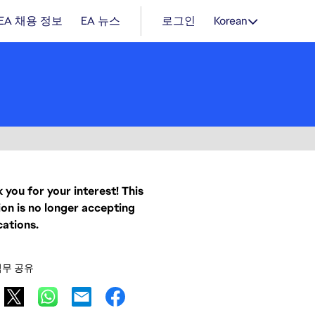
EA 채용 정보
EA 뉴스
로그인
Korean
 you for your interest! This
ion is no longer accepting
cations.
직무 공유