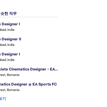
슷한 직무
Designer I
bad, India
Designer II
bad, India
Designer I
bad, India
Associate Cinematics Designer - EA Sports FC
est, Romania
atics Designer @ EA Sports FC
est, Romania
보기