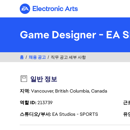
Electronic Arts
Game Designer - EA
홈
채용 공고
직무 공고 세부 사항
일반 정보
지역
: Vancouver, British Columbia, Canada
역할 ID
213739
근
스튜디오/부서
EA Studios - SPORTS
유