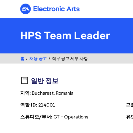
Electronic Arts
HPS Team Leader
홈
채용 공고
직무 공고 세부 사항
일반 정보
지역
: Bucharest, Romania
역할 ID
214001
근
스튜디오/부서
CT - Operations
유