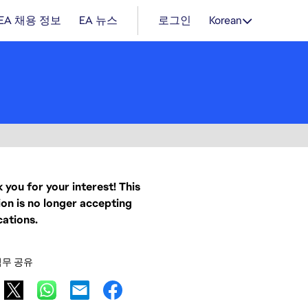
EA 채용 정보
EA 뉴스
로그인
Korean
 you for your interest! This
ion is no longer accepting
cations.
직무 공유