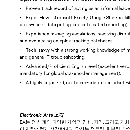
•
Proven track record of acting as an informal leader
•
Expert-level Microsoft Excel / Google Sheets skill
cross-sheet data pulling, and automated reporting).
•
Experience managing escalations, resolving dispu
and overseeing complex tracking databases.
•
Tech-savvy with a strong working knowledge of m
and general IT troubleshooting.
•
Advanced/Proficient English level (excellent verb
mandatory for global stakeholder management).
•
A highly organized, customer-oriented mindset wit
Electronic Arts 소개
EA는 전 세계의 다양한 게임과 경험, 지역, 그리고 
어 자랑스럽게 생각합니다. 당사는 적응력, 회복력, 창