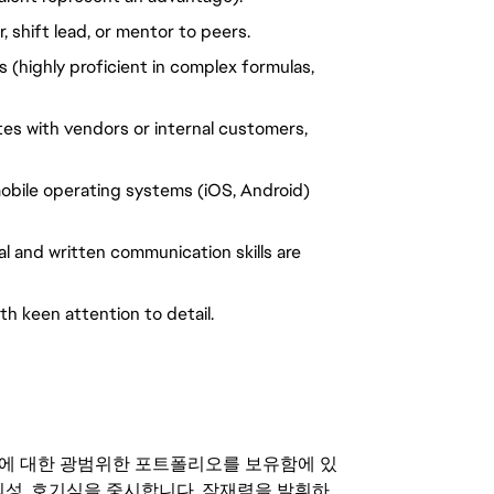
, shift lead, or mentor to peers.
s (highly proficient in complex formulas,
tes with vendors or internal customers,
obile operating systems (iOS, Android)
al and written communication skills are
h keen attention to detail.
기회에 대한 광범위한 포트폴리오를 보유함에 있
의성, 호기심을 중시합니다. 잠재력을 발휘하