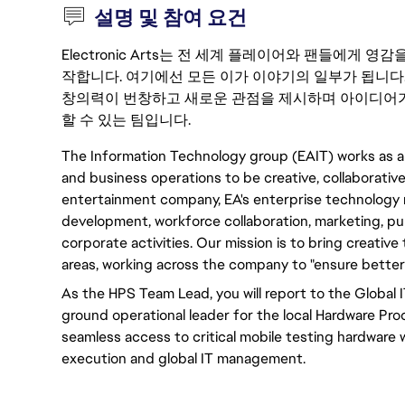
설명 및 참여 요건
Electronic Arts는 전 세계 플레이어와 팬들에게
작합니다. 여기에선 모든 이가 이야기의 일부가 됩니다
창의력이 번창하고 새로운 관점을 제시하며 아이디어가
할 수 있는 팀입니다.
The Information Technology group (EAIT) works as 
and business operations to be creative, collaborative,
entertainment company, EA's enterprise technology
development, workforce collaboration, marketing, pub
corporate activities. Our mission is to bring creativ
areas, working across the company to "ensure better 
As the HPS Team Lead, you will report to the Global I
ground operational leader for the local Hardware Pr
seamless access to critical mobile testing hardware 
execution and global IT management.