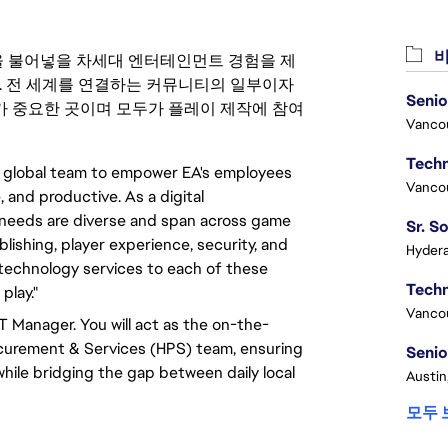
비
 영감을 불어넣을 차세대 엔터테인먼트 경험을 제
. 전 세계를 연결하는 커뮤니티의 일부이자
Senio
 중요한 곳이며 모두가 플레이 제작에 참여
Vanco
a global team to empower EA's employees
Vanco
 and productive. As a digital
 needs are diverse and span across game
lishing, player experience, security, and
Hydera
e technology services to each of these
play."
Vanco
T Manager. You will act as the on-the-
ocurement & Services (HPS) team, ensuring
Senio
while bridging the gap between daily local
Austin
모두 