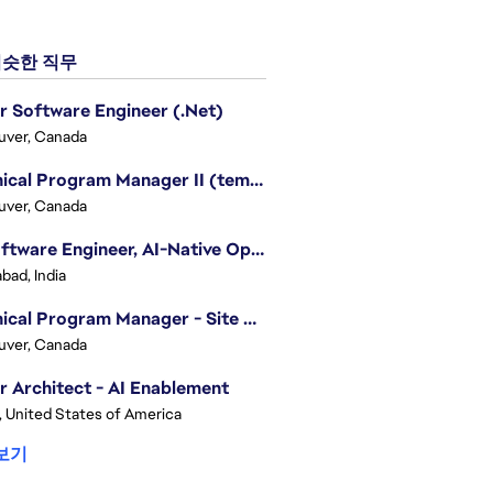
슷한 직무
r Software Engineer (.Net)
uver, Canada
Technical Program Manager II (temporary)
uver, Canada
Sr. Software Engineer, AI-Native Operations Platform
bad, India
Technical Program Manager - Site Reliability Engineering (SRE)
uver, Canada
r Architect - AI Enablement
, United States of America
보기