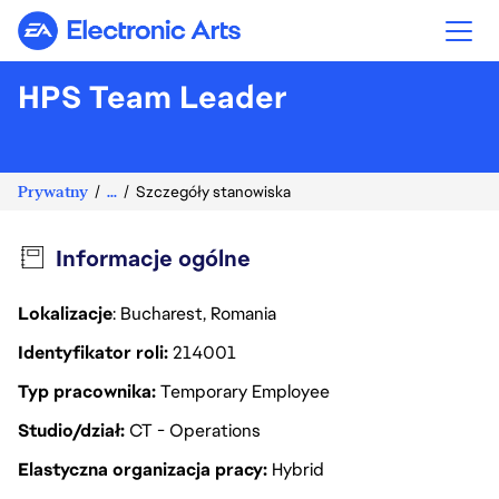
Electronic Arts
HPS Team Leader
Prywatny
...
Szczegóły stanowiska
Informacje ogólne
Lokalizacje
: Bucharest, Romania
Identyfikator roli
214001
Typ pracownika
Temporary Employee
Studio/dział
CT - Operations
Elastyczna organizacja pracy
Hybrid