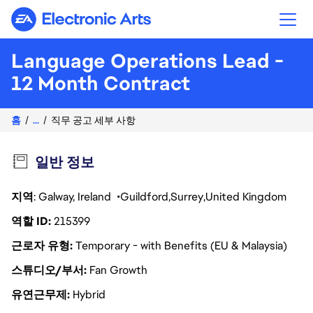
Electronic Arts
Language Operations Lead -
12 Month Contract
홈
...
직무 공고 세부 사항
일반 정보
지역
: Galway, Ireland
Guildford
Surrey
United Kingdom
역할 ID
215399
근로자 유형
Temporary - with Benefits (EU & Malaysia)
스튜디오/부서
Fan Growth
유연근무제
Hybrid