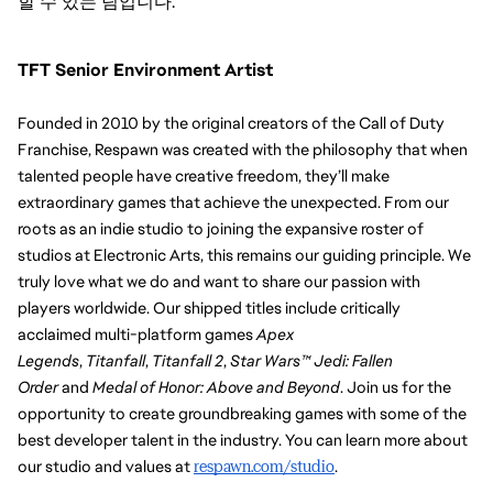
할 수 있는 팀입니다.
TFT Senior Environment Artist
Founded in 2010 by the original creators of the Call of Duty 
Franchise, Respawn was created with the philosophy that when 
talented people have creative freedom, they’ll make 
extraordinary games that achieve the unexpected. From our 
roots as an indie studio to joining the expansive roster of 
studios at Electronic Arts, this remains our guiding principle. We 
truly love what we do and want to share our passion with 
players worldwide. Our shipped titles include critically 
acclaimed multi-platform games 
Apex 
Legends
, 
Titanfall
, 
Titanfall 2
, 
Star Wars™ Jedi: Fallen 
Order
 and 
Medal of Honor: Above and Beyond
. Join us for the 
opportunity to create groundbreaking games with some of the 
best developer talent in the industry. You can learn more about 
our studio and values at 
respawn.com/studio
. 