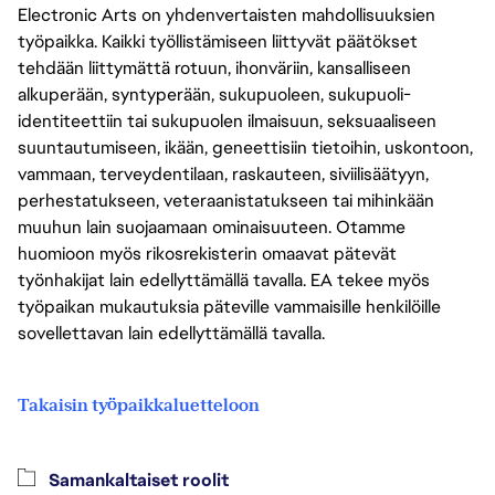
Electronic Arts on yhdenvertaisten mahdollisuuksien
työpaikka. Kaikki työllistämiseen liittyvät päätökset
tehdään liittymättä rotuun, ihonväriin, kansalliseen
alkuperään, syntyperään, sukupuoleen, sukupuoli-
identiteettiin tai sukupuolen ilmaisuun, seksuaaliseen
suuntautumiseen, ikään, geneettisiin tietoihin, uskontoon,
vammaan, terveydentilaan, raskauteen, siviilisäätyyn,
perhestatukseen, veteraanistatukseen tai mihinkään
muuhun lain suojaamaan ominaisuuteen. Otamme
huomioon myös rikosrekisterin omaavat pätevät
työnhakijat lain edellyttämällä tavalla. EA tekee myös
työpaikan mukautuksia päteville vammaisille henkilöille
sovellettavan lain edellyttämällä tavalla.
Takaisin työpaikkaluetteloon
Samankaltaiset roolit