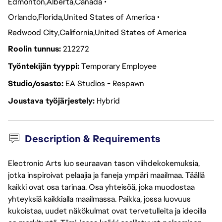
Edmonton
Alberta
Canada
Orlando
Florida
United States of America
Redwood City
California
United States of America
Roolin tunnus
212272
Työntekijän tyyppi
Temporary Employee
Studio/osasto
EA Studios - Respawn
Joustava työjärjestely
Hybrid
Description & Requirements
Electronic Arts luo seuraavan tason viihdekokemuksia,
jotka inspiroivat pelaajia ja faneja ympäri maailmaa. Täällä
kaikki ovat osa tarinaa. Osa yhteisöä, joka muodostaa
yhteyksiä kaikkialla maailmassa. Paikka, jossa luovuus
kukoistaa, uudet näkökulmat ovat tervetulleita ja ideoilla