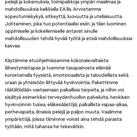
pelejä ja kokemuksia, toimipaikkoja ympäri maailmaa ja
mahdollisuuksia kaikkialla EA:lla. Arvostamme
sopeutumiskykyä, sitkeyttä, luovuutta ja uteliaisuutta.
Johtaminen, joka tuo potentiaalisi esiin, ja tilan luominen
oppimiselle ja kokeilemiselle antavat sinulle
mahdollisuuden tehdä hyvää työtä ja etsiä mahdollisuuksia
kasvaa.
Käytämme etuohjelmissamme kokonaisvaltaista
lähestymistapaa ja tuemme tasapainosta elämää
korostamalla fyysistä, emotionaalista ja taloudellista sekä
uraan ja yhteisöön liittyvää hyvinvointia. Pakettimme
räätälöidään vastaamaan paikallisia tarpeita, ja niihin voi
sisältyä esimerkiksi terveydenhuollon palveluita, henkisen
hyvinvoinnin tukea, eläkesäästöjä, palkallista vapaa-aikaa,
perhevapaita, ilmaisia pelejä ja paljon muuta. Vaalimme
ympäristöjä, joissa tiimimme voivat aina tehdä parasta
työtään, mitä tahansa he tekevätkin.