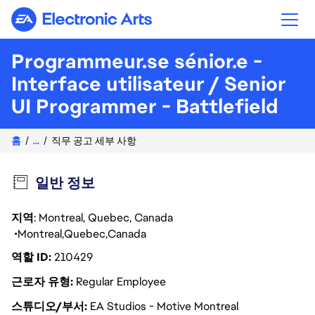
Electronic Arts
Programmeur.se sénior.e -
Interface utilisateur / Senior
UI Programmer - Battlefield
홈
...
직무 공고 세부 사항
일반 정보
지역
: Montreal, Quebec, Canada
Montreal
Quebec
Canada
역할 ID
210429
근로자 유형
Regular Employee
스튜디오/부서
EA Studios - Motive Montreal