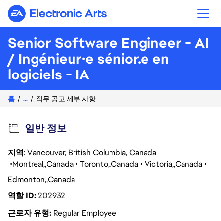
Electronic Arts
Senior Software Engineer - AI
/ Ingénieur·e sénior.e en
logiciels - IA
홈
...
직무 공고 세부 사항
일반 정보
지역
: Vancouver, British Columbia, Canada
Montreal
Canada
Toronto
Canada
Victoria
Canada
Edmonton
Canada
역할 ID
202932
근로자 유형
Regular Employee