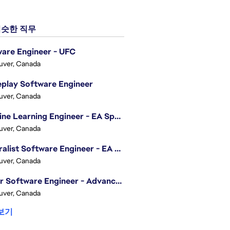
슷한 직무
are Engineer - UFC
uver, Canada
play Software Engineer
uver, Canada
Machine Learning Engineer - EA Sports FC
uver, Canada
Generalist Software Engineer - EA Sports FC
uver, Canada
Senior Software Engineer - Advanced Technology Group
uver, Canada
보기