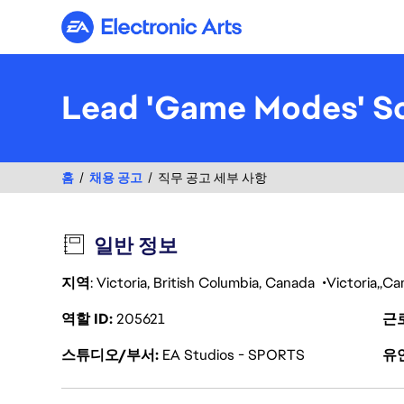
Electronic Arts
Lead 'Game Modes' So
홈
채용 공고
직무 공고 세부 사항
일반 정보
지역
: Victoria, British Columbia, Canada
Victoria
Ca
역할 ID
205621
근
스튜디오/부서
EA Studios - SPORTS
유