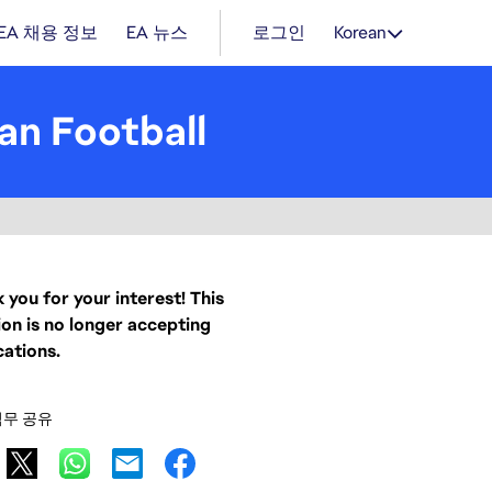
EA 채용 정보
EA 뉴스
로그인
Korean
an Football
 you for your interest! This
ion is no longer accepting
cations.
직무 공유