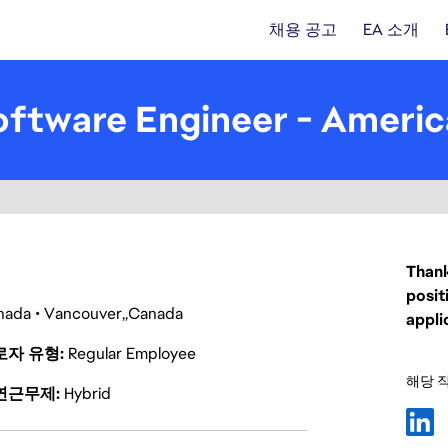
채용 공고
EA 소개
ftware Engineer - Americ
Thank
posit
nada
Vancouver
Canada
appli
로자 유형
Regular Employee
해당 
연근무제
Hybrid