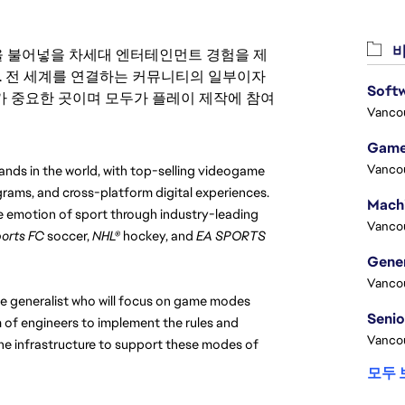
비
 영감을 불어넣을 차세대 엔터테인먼트 경험을 제
. 전 세계를 연결하는 커뮤니티의 일부이자
Softw
 중요한 곳이며 모두가 플레이 제작에 참여
Vanco
Game
Vanco
ands in the world, with top-selling videogame 
rams, and cross-platform digital experiences. 
 emotion of sport through industry-leading 
Vanco
orts FC 
soccer, 
NHL®
 hockey, and 
EA SPORTS 
Vanco
atile generalist who will focus on game modes 
m of engineers to implement the rules and 
Vanco
he infrastructure to support these modes of 
모두 