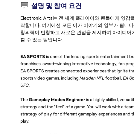
설명 및 참여 요건
Electronic Arts는 전 세계 플레이어와 팬들에게
작합니다. 여기에선 모든 이가 이야기의 일부가 됩니다
창의력이 번창하고 새로운 관점을 제시하며 아이디어가
할 수 있는 팀입니다.
EA SPORTS
 is one of the leading sports entertainment br
franchises, award-winning interactive technology, fan prog
EA SPORTS creates connected experiences that ignite the
sports video games, including 
Madden NFL
 football, 
EA Sp
UFC
.
The 
Gameplay Modes Engineer
 is a highly skilled, vers
strategy and the "feel" of a game. You will work with a tea
strategy of play for different gameplay experiences and t
play.