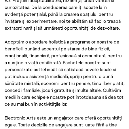
EA. Prețuim adaptabilitatea, reziliența, creativitatea și
curiozitatea. De la conducerea care îți scoate la în
evidență potențialul, până la crearea spațiului pentru
învățare și experimentare, noi te abilităm să faci o treabă
extraordinară și să urmărești oportunități de dezvoltare.
Adoptăm o abordare holistică a programelor noastre de
beneficii, punând accentul pe starea de bine fizică,
emoțională, financiară, profesională și comunitară, pentru
a susține o viață echilibrată. Pachetele noastre sunt
personalizate astfel încât să satisfacă nevoile locale și
pot include asistență medicală, sprijin pentru o bună
sănătate mintală, economii pentru pensie, timp liber plătit,
concedii familiale, jocuri gratuite și multe altele. Cultivăm
medii în care echipele noastre pot întotdeauna să dea tot
ce au mai bun în activitățile lor.
Electronic Arts este un angajator care oferă oportunități
egale. Toate deciziile de angajare sunt luate fără a ține