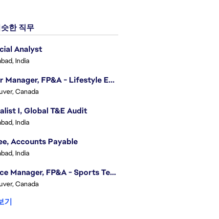
슷한 직무
cial Analyst
bad, India
Senior Manager, FP&A - Lifestyle Entertainment
uver, Canada
alist I, Global T&E Audit
bad, India
ee, Accounts Payable
bad, India
Finance Manager, FP&A - Sports Technology & Tracab
uver, Canada
보기