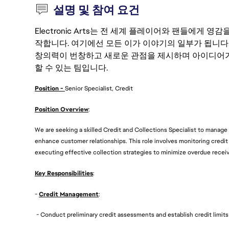
설명 및 참여 요건
Electronic Arts는 전 세계 플레이어와 팬들에게
작합니다. 여기에선 모든 이가 이야기의 일부가 됩니다
창의력이 번창하고 새로운 관점을 제시하며 아이디어가
할 수 있는 팀입니다.
Position -
Senior Specialist, Credit
Position Overview
:
We are seeking a skilled Credit and Collections Specialist to manage
enhance customer relationships. This role involves monitoring credit
executing effective collection strategies to minimize overdue receiv
Key Responsibilities
:
-
Credit Management
:
- Conduct preliminary credit assessments and establish credit limits