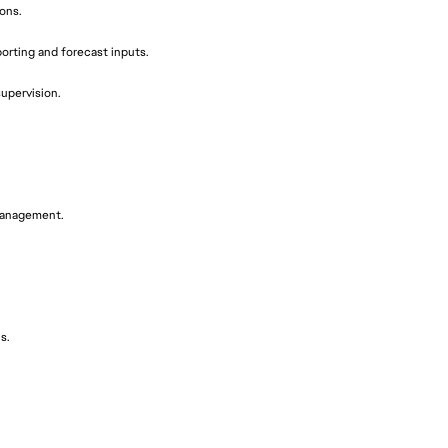
ons.
orting and forecast inputs.
upervision.
 management.
s.