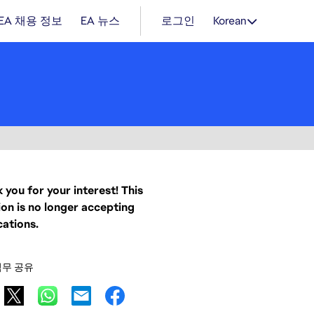
EA 채용 정보
EA 뉴스
로그인
Korean
 you for your interest! This
ion is no longer accepting
cations.
직무 공유