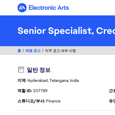
Electronic Arts
Senior Specialist, Cre
홈
채용 공고
직무 공고 세부 사항
일반 정보
지역
: Hyderabad, Telangana, India
역할 ID
207789
근
스튜디오/부서
Finance
유