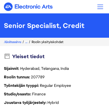
Electronic Arts
Senior Specialist, Credit
Aloitussivu
...
Roolin yksityiskohdat
Yleiset tiedot
Sijainnit
: Hyderabad, Telangana, India
Roolin tunnus
207789
Työntekijän tyyppi
Regular Employee
Studio/osasto
Finance
Joustava työjärjestely
Hybrid