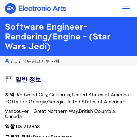
Electronic Arts
Software Engineer-
Rendering/Engine - (Star
Wars Jedi)
홈
...
직무 공고 세부 사항
일반 정보
지역
: Redwood City, California, United States of America
Offsite - Georgia
Georgia
United States of America
Vancouver - Great Northern Way
British Columbia
Canada
역할 ID
213868