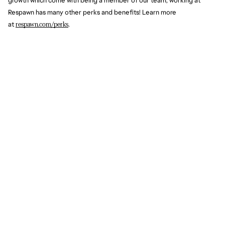
growth which come with being a member of our team, working at 
Respawn has many other perks and benefits! Learn more 
at 
respawn.com/perks
.