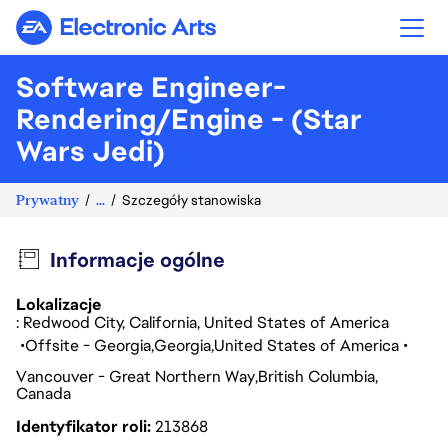
Electronic Arts
Software Engineer-
Rendering/Engine - (Star
Wars Jedi)
Prywatny
...
Szczegóły stanowiska
Informacje ogólne
Lokalizacje
: Redwood City, California, United States of America
Offsite - Georgia
Georgia
United States of America
Vancouver - Great Northern Way
British Columbia
Canada
Identyfikator roli
213868