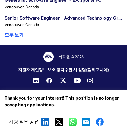
Generalist Software Engineer - EA Sports FC
Vancouver, Canada
Senior Software Engineer - Advanced Technology Group
Vancouver, Canada
모두 보기
저작권 © 2026
지원자 개인정보 보호 공지
수집 시 알림(캘리포니아)
Thank you for your interest! This position is no longer
accepting applications.
해당 직무 공유