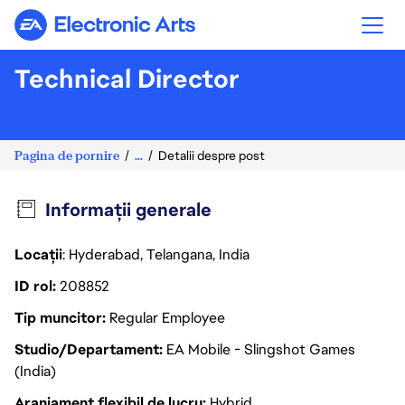
Electronic Arts
Technical Director
Pagina de pornire
...
Detalii despre post
Informații generale
Locații
: Hyderabad, Telangana, India
ID rol
208852
Tip muncitor
Regular Employee
Studio/Departament
EA Mobile - Slingshot Games
(India)
Aranjament flexibil de lucru
Hybrid