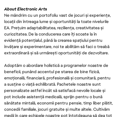
About Electronic Arts
Ne mândrim cu un portofoliu vast de jocuri și experiențe,
locații din întreaga lume și oportunități la toate nivelurile
EA. Prețuim adaptabilitatea, reziliența, creativitatea și
curiozitatea. De la conducerea care îți scoate la în
evidență potențialul, până la crearea spațiului pentru
învățare și experimentare, noi te abilităm să faci o treabă
extraordinară și să urmărești oportunități de dezvoltare.
Adoptăm o abordare holistică a programelor noastre de
beneficii, punând accentul pe starea de bine fizică,
emoțională, financiară, profesională și comunitară, pentru
a susține o viață echilibrată. Pachetele noastre sunt
personalizate astfel încât să satisfacă nevoile locale și
pot include asistență medicală, sprijin pentru o bună
sănătate mintală, economii pentru pensie, timp liber plătit,
concedii familiale, jocuri gratuite și multe altele. Cultivăm
medii în care echipele noastre pot întotdeauna să dea tot